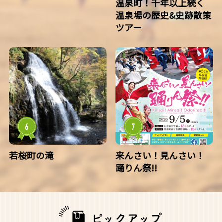
温泉町！千年以上続く
温泉場の歴史&史跡散策
ツアー
若桜町の滝
来んさい！見んさい！
踊りん祭!!
ピックアップ