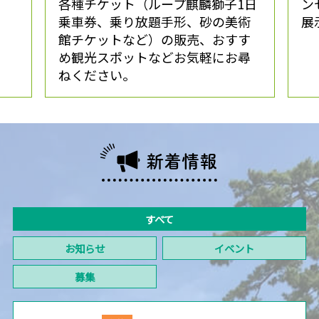
各種チケット（ループ麒麟獅子1日
ン
乗車券、乗り放題手形、砂の美術
展
館チケットなど）の販売、おすす
め観光スポットなどお気軽にお尋
ねください。
新着情報
すべて
お知らせ
イベント
募集