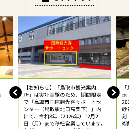
【お知らせ】「鳥取市観光案内
「
」
所」は実証実験のため、期間限定
示
で「鳥取市国際観光客サポートセ
2
ンター（鳥取駅北口高架下）」内
砂
にて、令和8年（2026年）12月21
刻
日（月）まで移転営業しています。
術