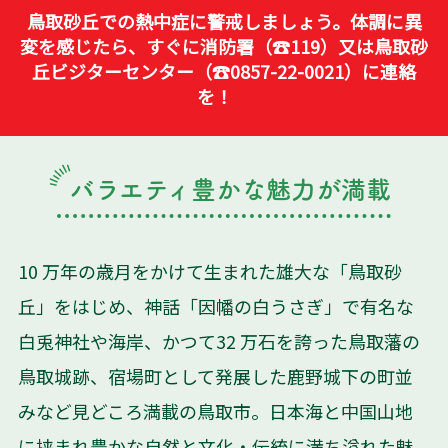
鳥取砂丘での熱中症に警戒しましょう。体調に異
変を感じたら、すぐに消防署（☎119）又は鳥取砂
丘ビジターセンター（☎0857-22-0021）に連絡
を！
バラエティ豊かな魅力が満載
10 万年の歳月をかけて生まれた雄大な「鳥取砂
丘」をはじめ、神話「因幡の白うさぎ」で有名な
白兎神社や海岸、かつて32 万石を誇った鳥取藩の
鳥取城跡、宿場町として発展した鹿野城下の町並
みなど見どころ満載の鳥取市。日本海と中国山地
に挟まれ豊かな自然と文化・伝統に満ち溢れた魅