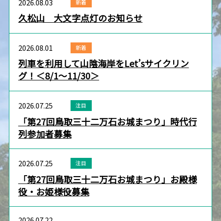
2026.08.03
新着
久松山 大文字点灯のお知らせ
2026.08.01
新着
列車を利用して山陰海岸をLet’sサイクリン
グ！＜8/1～11/30＞
2026.07.25
注目
「第27回鳥取三十二万石お城まつり」時代行
列参加者募集
2026.07.25
注目
「第27回鳥取三十二万石お城まつり」お殿様
役・お姫様役募集
2026.07.22