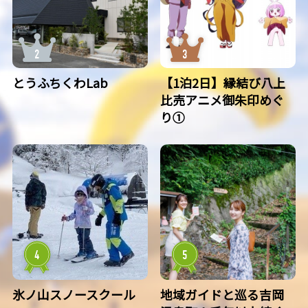
とうふちくわLab
【1泊2日】縁結び八上
比売アニメ御朱印めぐ
り①
氷ノ山スノースクール
地域ガイドと巡る吉岡