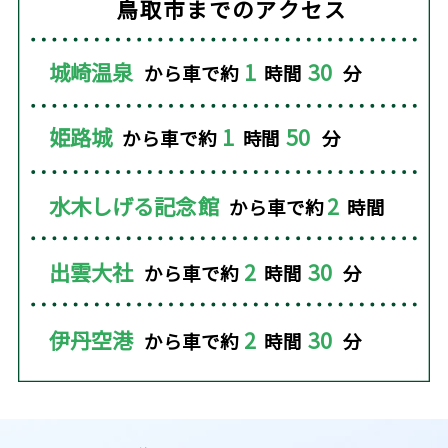
鳥取市までのアクセス
城崎温泉
1
30
から車で約
時間
分
姫路城
1
50
から車で約
時間
分
水木しげる記念
館
2
から車で約
時間
出雲大社
2
30
から車で約
時間
分
伊丹空港
2
30
から車で約
時間
分