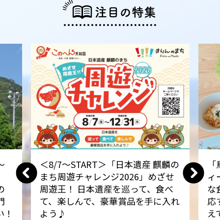
注目の特集
～
＜8/7～START＞「日本遺産 麒麟の
「
まち周遊チャレンジ2026」めざせ
ィ
の
周遊王！ 日本遺産を巡って、食べ
な
門
て、楽しんで、豪華賞品を手に入れ
応
い！
よう♪
え