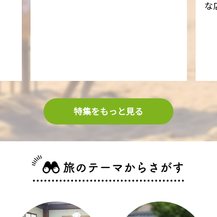
な
特集をもっと見る
旅のテーマからさがす