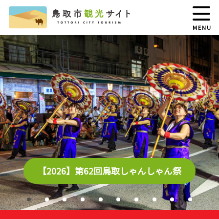
MENU
【2026】第62回鳥取しゃんしゃん祭
1
2
3
4
5
6
7
8
9
10