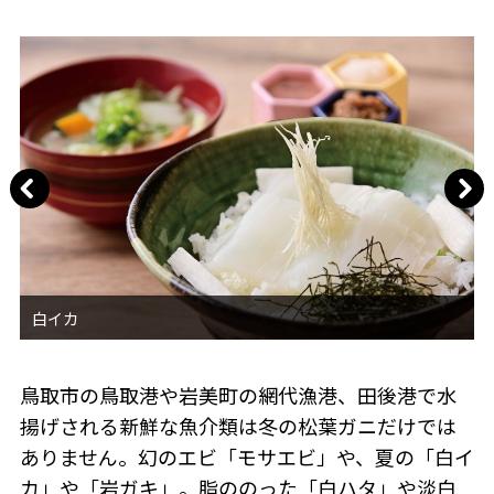
鳥取市の鳥取港や岩美町の網代漁港、田後港で水
揚げされる新鮮な魚介類は冬の松葉ガニだけでは
ありません。幻のエビ「モサエビ」や、夏の「白イ
カ」や「岩ガキ」。脂ののった「白ハタ」や淡白