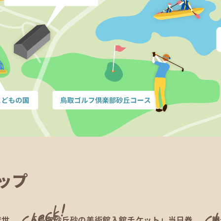
ップ
で世
「鳥取砂丘砂の美術館入館チケット」当日券
観