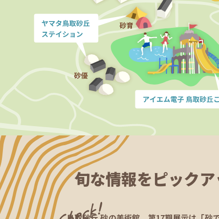
旬な情報を
ピックア
開催中！
鳥取砂丘 砂の美術館 第17期展示は「砂