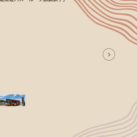
取・因幡Gバ