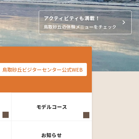
https://www.torican.jp/spot/index_1_2_
鳥取砂丘の歩き方「砂地をススメ」
鳥取砂丘ビジターセンター公式WEB
モデルコース
お知らせ