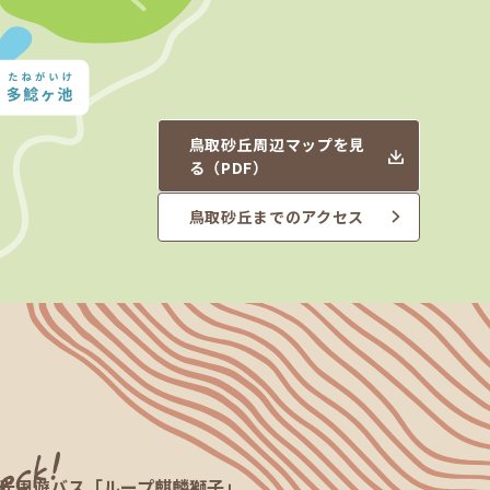
鳥取砂丘周辺マップを見
る（PDF）
鳥取砂丘までのアクセス
光周遊バス「ループ麒麟獅子」
お得に鳥取