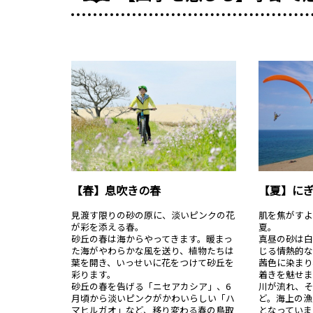
【春】息吹きの春
【夏】に
見渡す限りの砂の原に、淡いピンクの花
肌を焦がす
が彩を添える春。
夏。
砂丘の春は海からやってきます。暖まっ
真昼の砂は白
た海がやわらかな風を送り、植物たちは
じる情熱的
葉を開き、いっせいに花をつけて砂丘を
茜色に染まり
彩ります。
着きを魅せま
砂丘の春を告げる「ニセアカシア」、6
川が流れ、
月頃から淡いピンクがかわいらしい「ハ
ど。海上の漁
マヒルガオ」など、移り変わる春の鳥取
となっていま