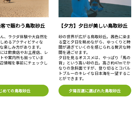
光客で賑わう鳥取砂丘
【夕方】夕日が美しい鳥取砂丘
ん、ラクダ体験や大自然を
砂の世界が広がる鳥取砂丘。茜色に染ま
しめるアクティビティな
る空と夕日を眺めながら、ゆっくりと時
な楽しみ方があります。
間が過ぎていくのを感じられる贅沢な時
辺には飲食店やお土産店、レ
間を過ごせます。
トや案内所も揃っていま
夕日を見るオススメは、やっぱり「馬の
辺情報を事前にチェックし
背」という高い砂の丘。高さ約47mでか
なりの急斜面ですが、登り切るとコバル
トブルーのキレイな日本海を一望するこ
とができます。
じめての鳥取砂丘
夕陽百選に選ばれた鳥取砂丘