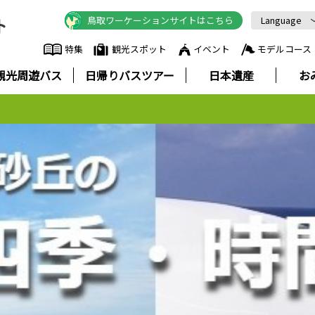
鳥取ワーケーションサイトはこちら
Language
English
特集
観光スポット
イベント
モデルコース
中文简体
観光周遊バス
日帰りバスツアー
日本遺産
お
中文繁體
한국어
Русский
ภาษาไทย