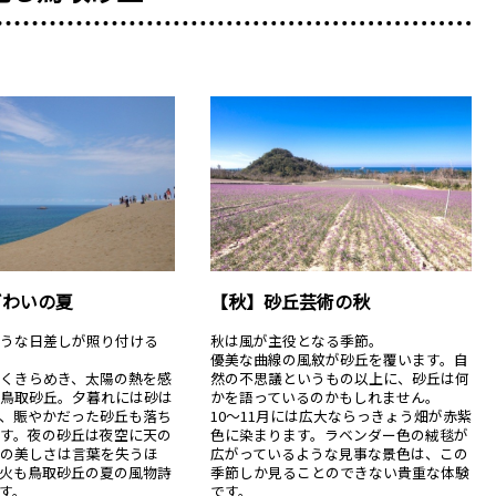
ぎわいの夏
【秋】砂丘芸術の秋
ような日差しが照り付ける
秋は風が主役となる季節。
優美な曲線の風紋が砂丘を覆います。自
くきらめき、太陽の熱を感
然の不思議というもの以上に、砂丘は何
な鳥取砂丘。夕暮れには砂は
かを語っているのかもしれません。
、賑やかだった砂丘も落ち
10～11月には広大ならっきょう畑が赤紫
す。夜の砂丘は夜空に天の
色に染まります。ラベンダー色の絨毯が
その美しさは言葉を失うほ
広がっているような見事な景色は、この
火も鳥取砂丘の夏の風物詩
季節しか見ることのできない貴重な体験
す。
です。