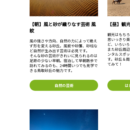
【朝】風と砂が織りなす芸術 風
【昼】観
紋
観光はもちろ
思いっきり楽
風の強さや方向、自然の力によって絶え
ど、いろいろ
ず形を変える砂丘。風紋や砂簾、砂柱な
また砂丘周
ど自然が生み出す芸術は必見です。
ンタルスポッ
そんな砂の芸術がきれいに見られるのは
す。砂丘＆周
足跡の少ない早朝。宿泊して早朝散歩で
てみて！
訪れてみるのも、24時間いつでも見学で
きる鳥取砂丘の魅力です。
自然の芸術
は