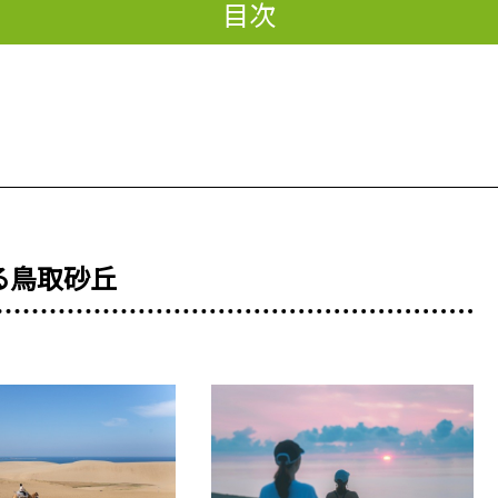
目次
る鳥取砂丘