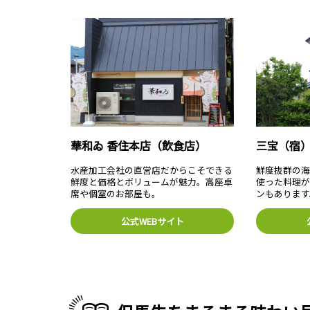
華和ゐ 香住本店（飲食店）
三宝（宿
水産加工会社の直営店だからこそできる
鮮度抜群の
鮮度と価格とボリュームが魅力。高座卓
使った料理
席や個室のお部屋も。
ンもあります
公式WEBサイト