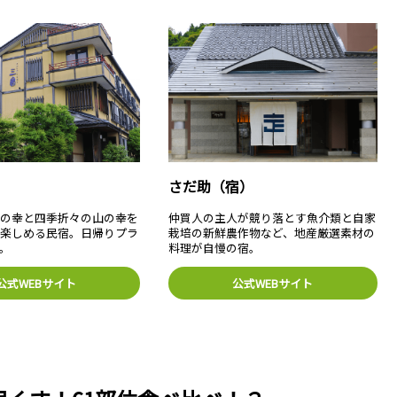
）
さだ助（宿）
海の幸と四季折々の山の幸を
仲買人の主人が競り落とす魚介類と自家
が楽しめる民宿。日帰りプラ
栽培の新鮮農作物など、地産厳選素材の
。
料理が自慢の宿。
公式WEBサイト
公式WEBサイト