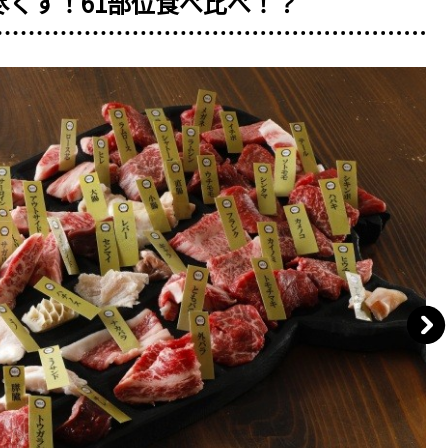
くす！61部位食べ比べ！？