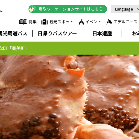
鳥取ワーケーションサイトはこちら
Language
English
特集
観光スポット
イベント
モデルコース
中文简体
観光周遊バス
日帰りバスツアー
日本遺産
お
中文繁體
한국어
な町「香美町」
Русский
ภาษาไทย