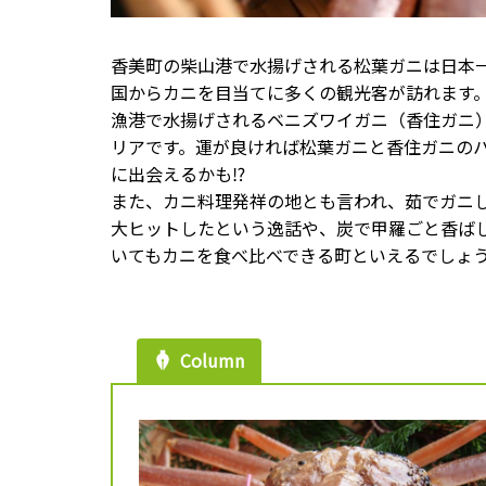
香美町の柴山港で水揚げされる松葉ガニは日本
国からカニを目当てに多くの観光客が訪れます
漁港で水揚げされるベニズワイガニ（香住ガニ
リアです。運が良ければ松葉ガニと香住ガニの
に出会えるかも⁉
また、カニ料理発祥の地とも言われ、茹でガニ
大ヒットしたという逸話や、炭で甲羅ごと香ば
いてもカニを食べ比べできる町といえるでしょ
Column