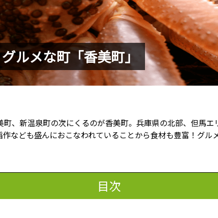
うグルメな町「香美町」
岩美町、新温泉町の次にくるのが香美町。兵庫県の北部、但馬エ
稲作なども盛んにおこなわれていることから食材も豊富！グル
目次