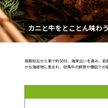
カニと牛をとことん味わ
鳥取砂丘から車で約50分、海岸沿いを進み、
かな海産物に恵まれ、但馬牛の飼育や棚田での