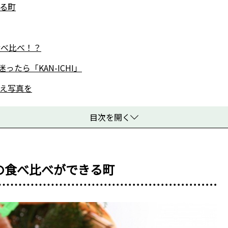
る町
食べ比べ！？
たら「KAN-ICHI」
え写真を
目次を開く
の食べ比べができる町