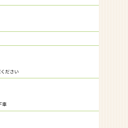
認ください
下車