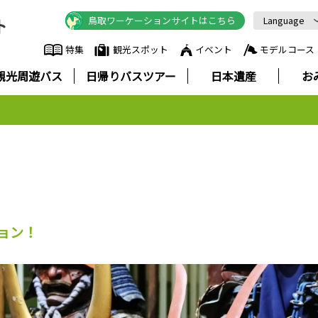
鳥取ワーケーションサイトはこちら
Language
English
特集
観光スポット
イベント
モデルコース
中文简体
観光周遊バス
日帰りバスツアー
日本遺産
お
中文繁體
한국어
Русский
ภาษาไทย
ョン！