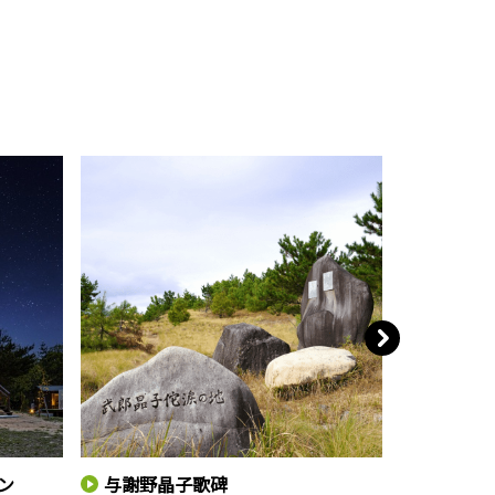
ン
与謝野晶子歌碑
パラグラ