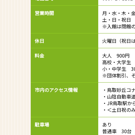
営業時間
月・水・木・金 1
土・日・祝日 10
※入館は閉館の
休日
火曜日（祝日は
料金
大人 900円
高校・大学生 
小・中学生 3
※団体割引、
市内のアクセス情報
・鳥取砂丘コナ
・山陰自動車道
・JR鳥取駅か
・＜土日祝のみ
駐車場
あり
普通車 30台