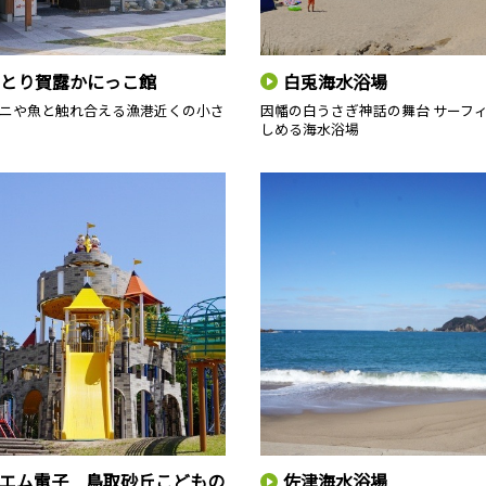
とり賀露かにっこ館
白兎海水浴場
ニや魚と触れ合える漁港近くの小さ
因幡の白うさぎ神話の舞台 サーフ
しめる海水浴場
エム電子 鳥取砂丘こどもの
佐津海水浴場