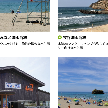
みなと海水浴場
牧谷海水浴場
やおみやげも！漁港の隣の海水浴場
水質AAランク！キャンプも楽しめ
リー向け海水浴場