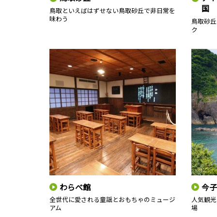
国
鳥取といえばはずせない鳥取砂丘で非日常を
味わう
鳥取砂丘
ク
わらべ館
今子
全世代に愛される童謡とおもちゃのミュージ
人気観光
アム
場