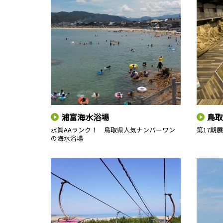
浦富海水浴場
鳥取
水質AAランク！ 鳥取県人気ナンバーワン
第17期
の海水浴場