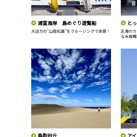
浦富海岸 島めぐり遊覧船
とっ
大迫力の“山陰松島”をクルージングで体感！
近海のカ
な水族館
鳥取砂丘
アイ