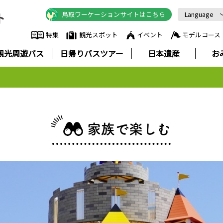
鳥取ワーケーションサイトはこちら
Language
English
特集
観光スポット
イベント
モデルコース
中文简体
観光周遊バス
日帰りバスツアー
日本遺産
お
中文繁體
한국어
Русский
ภาษาไทย
家族で楽しむ