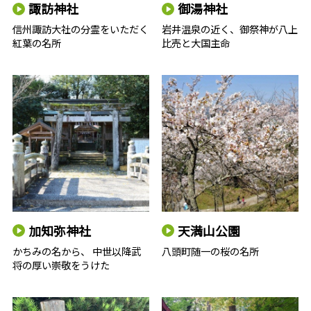
諏訪神社
御湯神社
信州諏訪大社の分霊をいただく
岩井温泉の近く、御祭神が八上
紅葉の名所
比売と大国主命
加知弥神社
天満山公園
かちみの名から、 中世以降武
八頭町随一の桜の名所
将の厚い崇敬をうけた