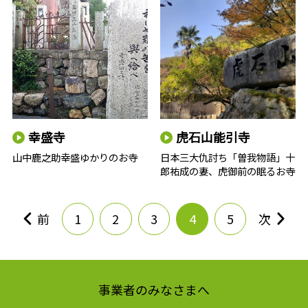
幸盛寺
虎石山能引寺
山中鹿之助幸盛ゆかりのお寺
日本三大仇討ち「曽我物語」十
郎祐成の妻、虎御前の眠るお寺
前
1
2
3
4
5
次
事業者のみなさまへ