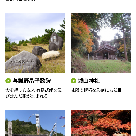
与謝野晶子歌碑
城山神社
命を絶った友人 有島武郎を偲
社殿の精巧な彫刻にも注目
び詠んだ歌が刻まれる