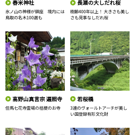
舂米神社
長瀬の大しだれ桜
氷ノ山の神様が鎮座 境内には
樹齢400年以上！ 大きさも美し
鳥取の名木100選も
さも見事なしだれ桜
高野山真言宗 遍照寺
若桜橋
但馬七花寺霊場の桔梗のお寺
3連のヴォールトアーチが美し
い国登録有形文化財