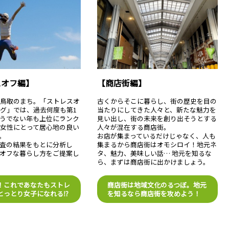
スオフ編】
【商店街編】
い鳥取のまち。「ストレスオ
古くからそこに暮らし、街の歴史を目の
グ」では、過去何度も第1
当たりにしてきた人々と、新たな魅力を
うでない年も上位にランク
見い出し、街の未来を創り出そうとする
女性にとって居心地の良い
人々が混在する商店街。
。
お店が集まっているだけじゃなく、人も
査の結果をもとに分析し
集まるから商店街はオモシロイ！地元ネ
オフな暮らし方をご提案し
タ、魅力、美味しい話… 地元を知るな
ら、まずは商店街に出かけましょう。
！これであなたもストレ
商店街は地域文化のるつぼ。地元
とっとり女子になれる⁉
を知るなら商店街を攻めよう！