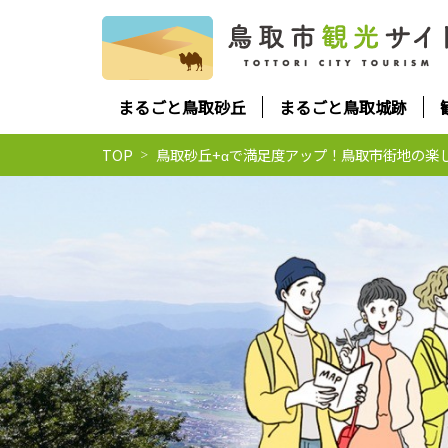
まるごと鳥取砂丘
まるごと鳥取城跡
TOP
鳥取砂丘+αで満足度アップ！鳥取市街地の楽