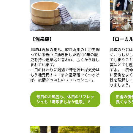
【温泉編】
【ローカ
鳥取は温泉のまち。飲料水用の井戸を掘
鳥取のひと
っている最中に湧き出した約110年の歴
く、もしか
史を持つ温泉地と言われ、古くから親し
てしまうこ
まれています。
実はとても温
一日の終わりに銭湯で汗を流せば気分は
すよ。一度仲
もう地元民！はてまた温泉宿でくつろげ
に面倒をよく
ば、旅情たっぷりのリフレッシュに。
性を理解して
りましょう。
毎日のお風呂も、休日のリフレッ
田舎の流
シュも「鳥取まちなか温泉」で
良くなろ