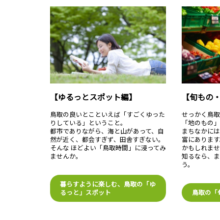
【ゆるっとスポット編】
【旬もの
鳥取の良いとこといえば「すごくゆった
せっかく鳥
りしている」ということ。
「地のもの
都市でありながら、海と山があって、自
まちなかに
然が近く、都会すぎず、田舎すぎない。
富にあります
そんな ほどよい「鳥取時間」に浸ってみ
かもしれま
ませんか。
知るなら、
う。
暮らすように楽しむ、鳥取の「ゆ
るっと」スポット
鳥取の「