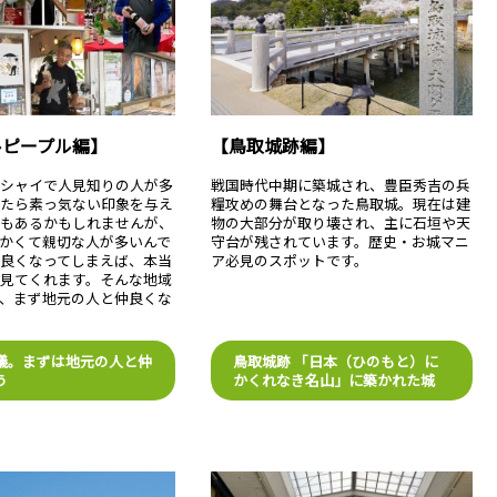
ルピープル編】
【鳥取城跡編】
はシャイで人見知りの人が多
戦国時代中期に築城され、豊臣秀吉の兵
したら素っ気ない印象を与え
糧攻めの舞台となった鳥取城。現在は建
ともあるかもしれませんが、
物の大部分が取り壊され、主に石垣や天
かくて親切な人が多いんで
守台が残されています。歴史・お城マニ
良くなってしまえば、本当
ア必見のスポットです。
見てくれます。そんな地域
、まず地元の人と仲良くな
儀。まずは地元の人と仲
鳥取城跡 「日本（ひのもと）に
う
かくれなき名山」に築かれた城