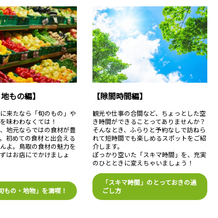
・地もの編】
【隙間時間編】
取に来たなら「旬のもの」や
観光や仕事の合間など、ちょっとした空
」を味わわなくては！
き時間ができることってありませんか？
は、地元ならではの食材が豊
そんなとき、ふらりと予約なしで訪ねら
。初めての食材と出会える
れて短時間でも楽しめるスポットをご紹
せんよ。鳥取の食材の魅力を
介します。
まずはお店にでかけましょ
ぽっかり空いた「スキマ時間」を、充実
のひとときに変えちゃいましょう！
「スキマ時間」のとっておきの過
旬もの・地物」を満喫！
ごし方