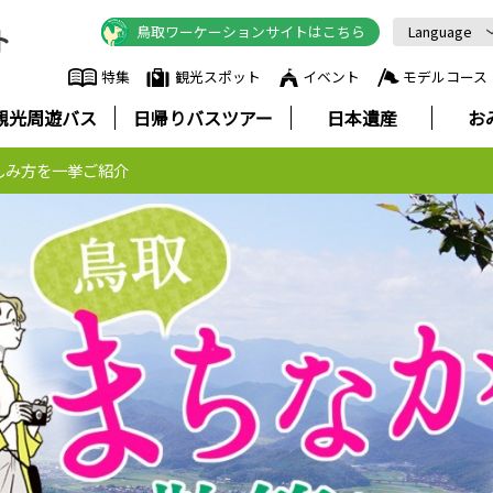
鳥取ワーケーションサイトはこちら
Language
English
特集
観光スポット
イベント
モデルコース
中文简体
観光周遊バス
日帰りバスツアー
日本遺産
お
中文繁體
한국어
しみ方を一挙ご紹介
Русский
ภาษาไทย