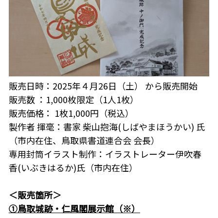
販売日時：2025年４月26日（土） から販売開始
販売数 ：1,000枚限定（1人1枚）
販売価格： 1枚1,000円（税込）
製作者 揮毫：書家 柴山抱海(しばやまほうかい) 氏
（市内在住、鳥取県書道連合会 会長）
専用封筒イラスト制作：イラストレーター伊吹春
香(いぶきはるか)氏（市内在住）
＜販売箇所＞
①
鳥取城跡・仁風閣展示館（※）