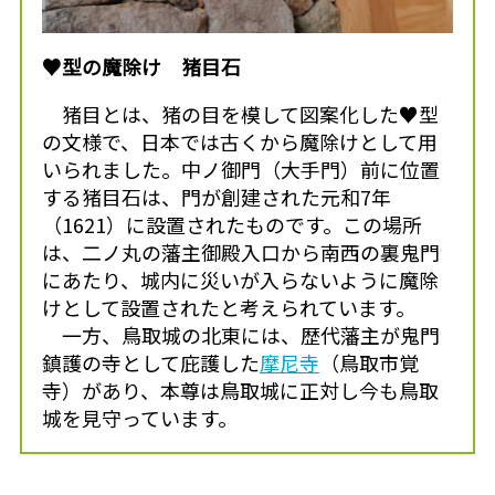
♥型の魔除け 猪目石
猪目とは、猪の目を模して図案化した♥型
の文様で、日本では古くから魔除けとして用
いられました。中ノ御門（大手門）前に位置
する猪目石は、門が創建された元和7年
（1621）に設置されたものです。この場所
は、二ノ丸の藩主御殿入口から南西の裏鬼門
にあたり、城内に災いが入らないように魔除
けとして設置されたと考えられています。
一方、鳥取城の北東には、歴代藩主が鬼門
鎮護の寺として庇護した
摩尼寺
（鳥取市覚
寺）があり、本尊は鳥取城に正対し今も鳥取
城を見守っています。