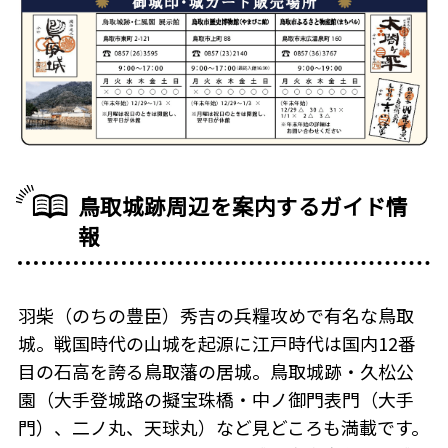
鳥取城跡周辺を案内するガイド情
報
羽柴（のちの豊臣）秀吉の兵糧攻めで有名な鳥取
城。戦国時代の山城を起源に江戸時代は国内12番
目の石高を誇る鳥取藩の居城。鳥取城跡・久松公
園（大手登城路の擬宝珠橋・中ノ御門表門（大手
門）、二ノ丸、天球丸）など見どころも満載です。