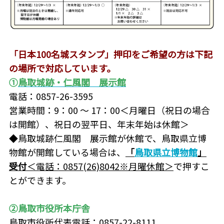
「日本100名城スタンプ」押印をご希望の方は下記
の場所で
対応しています。
①
鳥取城跡・仁風閣 展示館
電話：0857-26-3595
営業時間：9：00 ～ 17：00＜月曜日（祝日の場合
は開館）、祝日の翌平日、年末年始は休館＞
◆鳥取城跡仁風閣 展示館が休館で、鳥取県立博
物館が開館している場合は、
「
鳥取県立博物館
」
受付
＜電話：0857(26)8042※月曜休館＞
で押すこ
とができます。
②鳥取市役所本庁舎
鳥取市役所代表電話：0857-22-8111