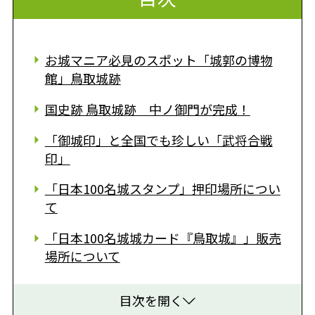
お城マニア必見のスポット「城郭の博物
館」鳥取城跡
国史跡 鳥取城跡 中ノ御門が完成！
「御城印」と全国でも珍しい「武将合戦
印」
「日本100名城スタンプ」押印場所につい
て
「日本100名城城カード『鳥取城』」販売
場所について
目次を開く