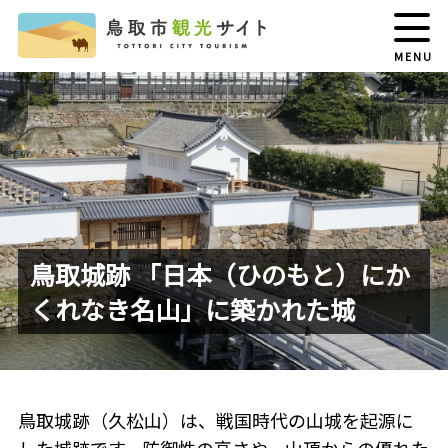
MENU
鳥取城跡 「日本（ひのもと）にか
くれなき名山」に築かれた城
鳥取城跡（久松山）は、戦国時代の山城を起源に