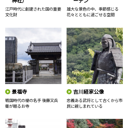
神社）
ーデン
江戸時代に創建された国の重要
雄大な景色の中、季節感じる
文化財
花々とともに過ごせる空間
景福寺
吉川経家公像
戦国時代の槍の名手 後藤又兵
忠義ある武将として古くから市
衛が眠るお寺
民に親しまれている