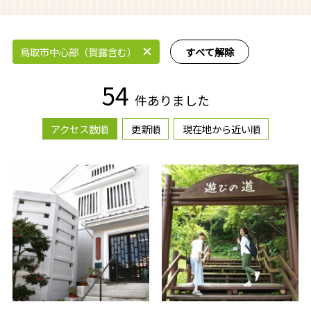
鳥取市中心部（賀露含む）
すべて解除
54
件ありました
アクセス数順
更新順
現在地から近い順