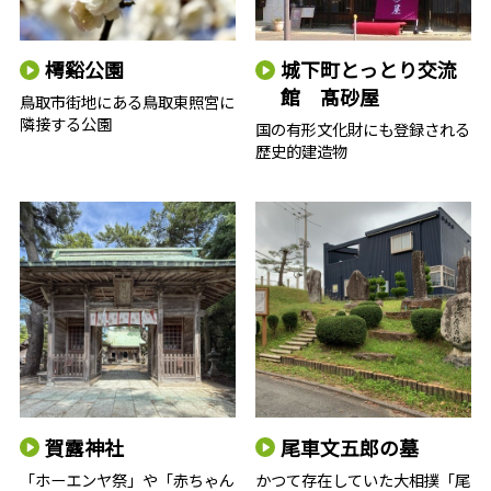
樗谿公園
城下町とっとり交流
館 髙砂屋
鳥取市街地にある鳥取東照宮に
隣接する公園
国の有形文化財にも登録される
歴史的建造物
賀露神社
尾車文五郎の墓
「ホーエンヤ祭」や「赤ちゃん
かつて存在していた大相撲「尾