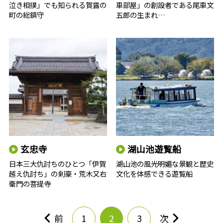
泣き相撲」でも知られる賀露の
車部屋」の創設者である尾車文
町の総鎮守
五郎の生まれ…
玄忠寺
湖山池遊覧船
日本三大仇討ちのひとつ「伊賀
湖山池の風光明媚な景観と歴史
越え仇討ち」の剣豪・荒木又右
文化を体感できる遊覧船
衛門の菩提寺
前
1
2
3
次