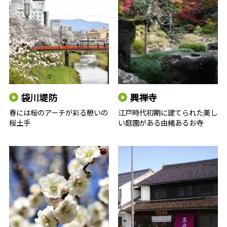
袋川堤防
興禅寺
春には桜のアーチが彩る憩いの
江戸時代初期に建てられた美し
桜土手
い庭園がある由緒あるお寺