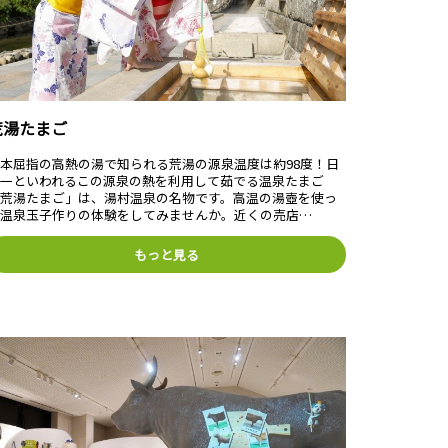
荒湯たまご
本屈指の高熱の湯で知られる荒湯の源泉温度は約98度！日
本一といわれるこの源泉の熱を利用して茹でる温泉たまご
「荒湯たまご」は、湯村温泉の名物です。高温の湯壺を使っ
て温泉玉子作りの体験をしてみませんか。近くの売店…
もっと見る