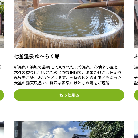
七釜温泉 ゆ～らく館
関
新温泉町浜坂で最初に発見された七釜温泉。心地よい風と
湯
く
木々の香りに包まれたのどかな田園で、源泉かけ流し日帰り
温泉をお楽しみいただけます。七釜の地名の由来ともなった
大釜の露天風呂で、贅沢な源泉かけ流しの湯をご堪能…
もっと見る