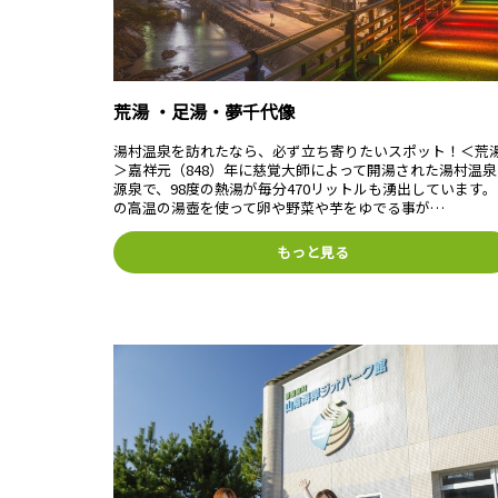
荒湯 ・足湯・夢千代像
湯村温泉を訪れたなら、必ず立ち寄りたいスポット！＜荒
＞嘉祥元（848）年に慈覚大師によって開湯された湯村温泉
源泉で、98度の熱湯が毎分470リットルも湧出しています
の高温の湯壺を使って卵や野菜や芋をゆでる事が…
もっと見る