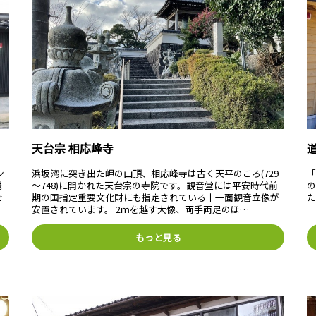
天台宗 相応峰寺
ン
浜坂湾に突き出た岬の山頂、相応峰寺は古く天平のころ(729
機
～748)に開かれた天台宗の寺院です。観音堂には平安時代前
で
期の国指定重要文化財にも指定されている十一面観音立像が
た
安置されています。 2ｍを越す大像、両手両足のほ…
もっと見る