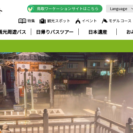
鳥取ワーケーションサイトはこちら
Language
English
特集
観光スポット
イベント
モデルコース
中文简体
観光周遊バス
日帰りバスツアー
日本遺産
お
中文繁體
한국어
Русский
ภาษาไทย