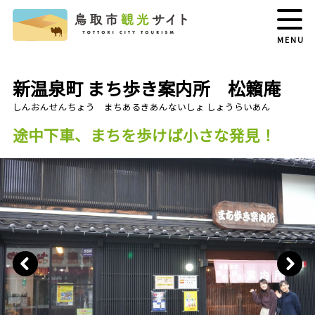
MENU
新温泉町 まち歩き案内所 松籟庵
途中下車、まちを歩けば小さな発見！