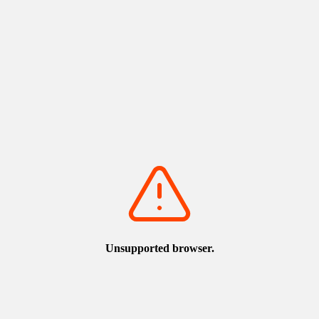
https://www.torican.jp/zh-
TW/theme/list_1_________33.html
查看更多