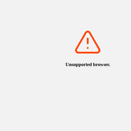
之丘
torican.jp/zh-TW/spot/detail_1856.html