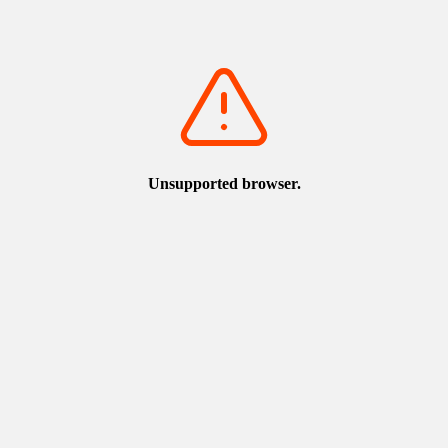
該行為的網站
侵害本協會或第三方的財產、名譽、人格權或隱私權，或是可能
發生該行為的網站
・原則上以本站首頁（https://www.torican.jp/zh-TW）設置超
連結。
如設置了連結，請E-mail告知本站。
請勿將連結開啟方式設定於網頁內嵌框架開啟。
關
於
著
作
權
本站刊登的所有資訊（文字、照片、插畫等）和網站整體皆受到
著作權法的保護。