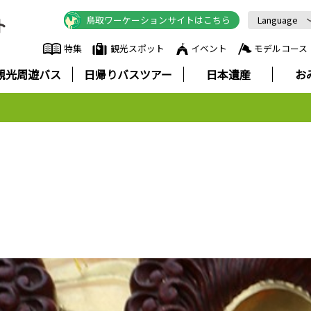
鳥取ワーケーションサイトはこちら
Language
English
特集
観光スポット
イベント
モデルコース
中文简体
観光周遊バス
日帰りバスツアー
日本遺産
お
中文繁體
한국어
Русский
ภาษาไทย