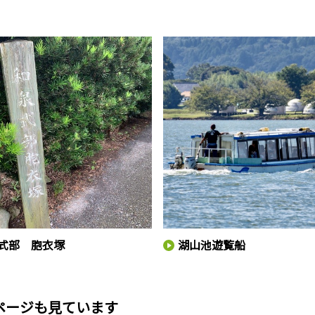
式部 胞衣塚
湖山池遊覧船
ページも見ています