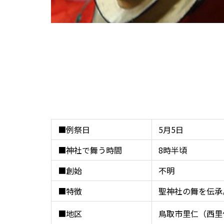
■例祭日
5月5日
■神社で舞う時間
8時半頃
■創始
不明
■特徴
聖神社の舞を伝承
■地区
鳥取市里仁（西里