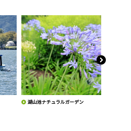
湖山池ナチュラルガーデン
和泉式部