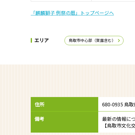
「麒麟獅子 例祭の暦」トップページへ
エリア
鳥取市中心部（賀露含む）
住所
680-0935 
備考
最新の情報に
【鳥取市文化交流課】