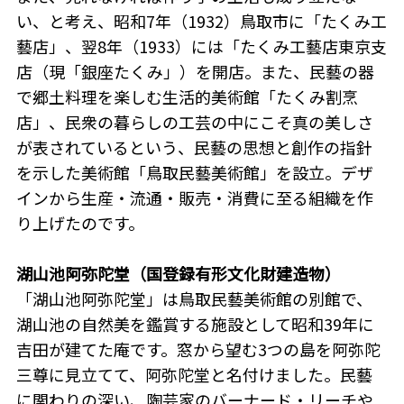
い、と考え、昭和7年（1932）鳥取市に「たくみ工
藝店」、翌8年（1933）には「たくみ工藝店東京支
店（現「銀座たくみ」）を開店。また、民藝の器
で郷土料理を楽しむ生活的美術館「たくみ割烹
店」、民衆の暮らしの工芸の中にこそ真の美しさ
が表されているという、民藝の思想と創作の指針
を示した美術館「鳥取民藝美術館」を設立。デザ
インから生産・流通・販売・消費に至る組織を作
り上げたのです。
湖山池阿弥陀堂（国登録有形文化財建造物）
「湖山池阿弥陀堂」は鳥取民藝美術館の別館で、
湖山池の自然美を鑑賞する施設として昭和39年に
吉田が建てた庵です。窓から望む3つの島を阿弥陀
三尊に見立てて、阿弥陀堂と名付けました。民藝
に関わりの深い、陶芸家のバーナード・リーチや