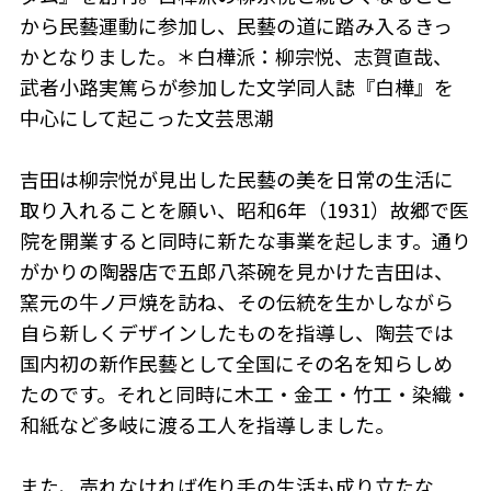
から民藝運動に参加し、民藝の道に踏み入るきっ
かとなりました。＊白樺派：柳宗悦、志賀直哉、
武者小路実篤らが参加した文学同人誌『白樺』を
中心にして起こった文芸思潮
吉田は柳宗悦が見出した民藝の美を日常の生活に
取り入れることを願い、昭和6年（1931）故郷で医
院を開業すると同時に新たな事業を起します。通り
がかりの陶器店で五郎八茶碗を見かけた吉田は、
窯元の牛ノ戸焼を訪ね、その伝統を生かしながら
自ら新しくデザインしたものを指導し、陶芸では
国内初の新作民藝として全国にその名を知らしめ
たのです。それと同時に木工・金工・竹工・染織・
和紙など多岐に渡る工人を指導しました。
また、売れなければ作り手の生活も成り立たな