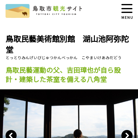
MENU
鳥取民藝美術館別館 湖山池阿弥陀
堂
鳥取民藝運動の父、吉田璋也が自ら設
計・建築した茶室を備える八角堂