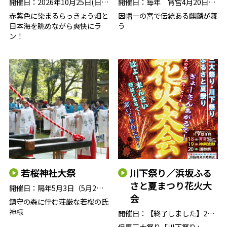
開催日：
2026年10月25日(日)／ 毎年10…
開催日：
毎年 宵宮4月20日・例祭4月21…
赤紫色に染まるらっきょう畑と
因幡一の宮で伝統ある麒麟が舞
日本海を眺めながら爽快にラ
う
ン！
若桜神社大祭
川下祭り／浜坂ふる
さと夏まつり花火大
開催日：
隔年5月3日（5月2日宵祭り）※…
会
鎮守の森に佇む荘厳な若桜の氏
神様
開催日：
【終了しました】2026年7月18…
但馬三大祭り「川下祭り」