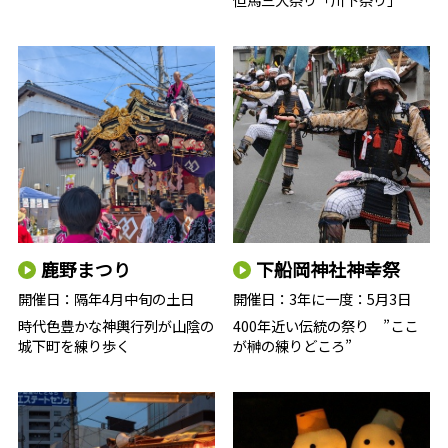
鹿野まつり
下船岡神社神幸祭
開催日：
隔年4月中旬の土日
開催日：
3年に一度：5月3日
時代色豊かな神輿行列が山陰の
400年近い伝統の祭り ”ここ
城下町を練り歩く
が榊の練りどころ”