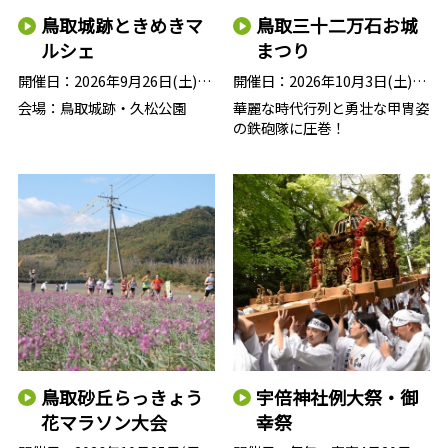
鳥取城跡ときめきマ
鳥取三十二万石お城
ルシェ
まつり
開催日：
2026年9月26日(土)・27日(日)
開催日：
2026年10月3日(土)＜前夜祭＞…
会場：鳥取城跡・久松公園
華麗な時代行列と勇壮な甲冑姿
の鉄砲隊に圧巻！
鳥取砂丘らっきょう
宇倍神社例大祭・御
花マラソン大会
幸祭