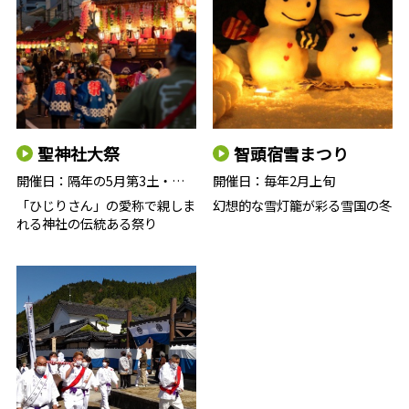
聖神社大祭
智頭宿雪まつり
開催日：
隔年の5月第3土・日曜（次回20…
開催日：
毎年2月上旬
「ひじりさん」の愛称で親しま
幻想的な雪灯籠が彩る雪国の冬
れる神社の伝統ある祭り