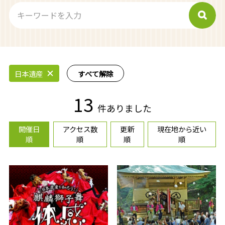
日本遺産
すべて解除
13
件ありました
開催日
アクセス数
更新
現在地から近い
順
順
順
順