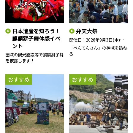
日本遺産を知ろう！
弁天大祭
麒麟獅子舞体感イベ
開催日：
2026年9月3日(木)・4日(金)＜…
ント
「べんてんさん」の神域を訪ね
る
圏域の観光施設等で麒麟獅子舞
を披露します！