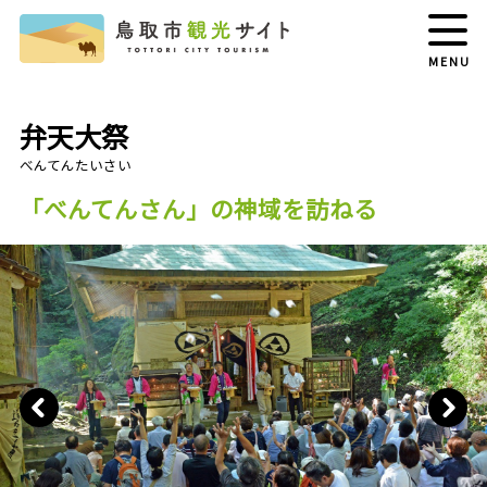
MENU
弁天大祭
「べんてんさん」の神域を訪ねる