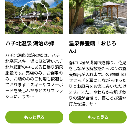
ハチ北温泉 湯治の郷
温泉保養館「おじろ
ん」
ハチ北温泉 湯治の郷は、ハチ
北高原スキー場にほど近いハチ
春には桜が満開咲き誇り、花見
北旅館街の中にある日帰り温泉
をしながら解放感たっぷりの露
施設です。売店のみ、お食事の
天風呂が入れます。久須部川の
み、お酒のみのご利用も歓迎し
せせらぎを耳にしながらゆった
ております！スキーやスノーボ
りとお風呂をお楽しみいただけ
ードを楽しんだあとのリフレッ
ます。また、やわらかな肌ざわ
シュに、また…
りの湯が自慢で、寝ころび湯や
打たせ湯、サ…
もっと見る
もっと見る