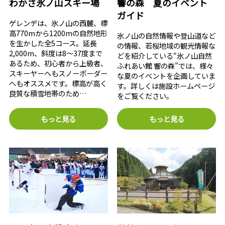
わかさ氷ノ山スキー場
響の森 夏のイベント
ガイド
ゲレンデは、氷ノ山の西麓、標
高770mから1200mの自然地形
氷ノ山の自然情報や登山道など
を生かした全5コース。延長
の情報、若桜地域の観光情報な
2,000m、斜度は8～37度まで
どを紹介している“氷ノ山自然
あるため、初心者から上級者、
ふれあい館 響の森”では、様々
スキーヤーへもスノーボーダー
な夏のイベントを企画していま
へもオススメです。標高が高く
す。詳しくは施設ホームページ
良質な積雪地帯のため…
をご覧ください。
もっと見る
もっと見る