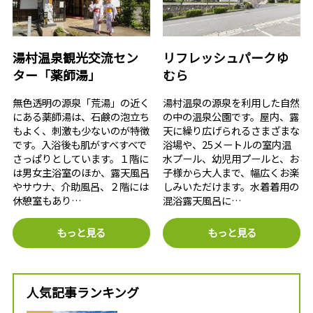
湯村温泉観光交流セン
リフレッシュパークゆ
ター「薬師湯」
むら
無色透明の源泉「荒湯」の近く
湯村温泉の源泉を利用した自然
にある薬師湯は、石鹸の泡立ち
の中の温泉公園です。屋内、露
もよく、刺激も少ないのが特徴
天に繰り広げられるさまざまな
です。入浴後も肌がすべすべで
浴場や、25メートルの室内温
さっぱりとしています。１階に
水プール、幼児用プールと、お
は男女主浴室のほか、露天風呂
子様から大人まで、幅広くお楽
やサウナ、介助風呂、２階には
しみいただけます。水着着用の
休憩室もあり…
混浴露天風呂に…
もっと見る
もっと見る
人気記事ランキング