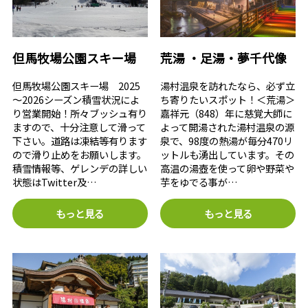
但馬牧場公園スキー場
荒湯 ・足湯・夢千代像
但馬牧場公園スキー場 2025
湯村温泉を訪れたなら、必ず立
～2026シーズン積雪状況によ
ち寄りたいスポット！＜荒湯＞
り営業開始！所々ブッシュ有り
嘉祥元（848）年に慈覚大師に
ますので、十分注意して滑って
よって開湯された湯村温泉の源
下さい。道路は凍結等有ります
泉で、98度の熱湯が毎分470リ
ので滑り止めをお願いします。
ットルも湧出しています。その
積雪情報等、ゲレンデの詳しい
高温の湯壺を使って卵や野菜や
状態はTwitter及…
芋をゆでる事が…
もっと見る
もっと見る