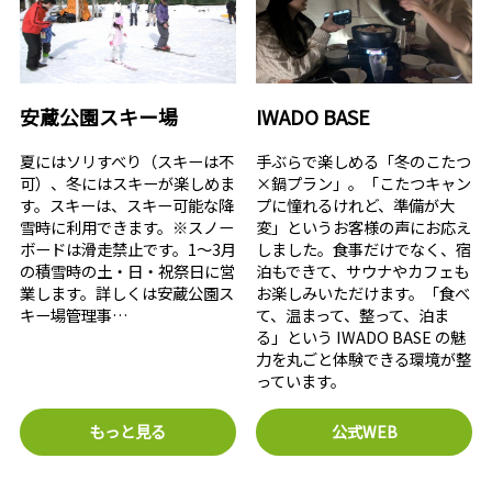
安蔵公園スキー場
IWADO BASE
夏にはソリすべり（スキーは不
手ぶらで楽しめる「冬のこたつ
可）、冬にはスキーが楽しめま
×鍋プラン」。「こたつキャン
す。スキーは、スキー可能な降
プに憧れるけれど、準備が大
雪時に利用できます。※スノー
変」というお客様の声にお応え
ボードは滑走禁止です。1～3月
しました。食事だけでなく、宿
の積雪時の土・日・祝祭日に営
泊もできて、サウナやカフェも
業します。詳しくは安蔵公園ス
お楽しみいただけます。「食べ
キー場管理事…
て、温まって、整って、泊ま
る」という IWADO BASE の魅
力を丸ごと体験できる環境が整
っています。
もっと見る
公式WEB