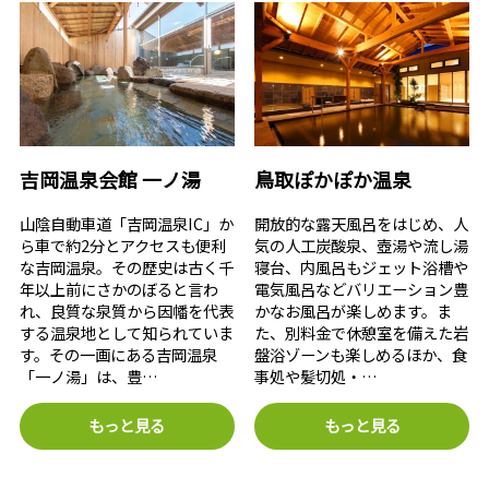
吉岡温泉会館 一ノ湯
鳥取ぽかぽか温泉
山陰自動車道「吉岡温泉IC」か
開放的な露天風呂をはじめ、人
ら車で約2分とアクセスも便利
気の人工炭酸泉、壺湯や流し湯
な吉岡温泉。その歴史は古く千
寝台、内風呂もジェット浴槽や
年以上前にさかのぼると言わ
電気風呂などバリエーション豊
れ、良質な泉質から因幡を代表
かなお風呂が楽しめます。ま
する温泉地として知られていま
た、別料金で休憩室を備えた岩
す。その一画にある吉岡温泉
盤浴ゾーンも楽しめるほか、食
「一ノ湯」は、豊…
事処や髪切処・…
もっと見る
もっと見る