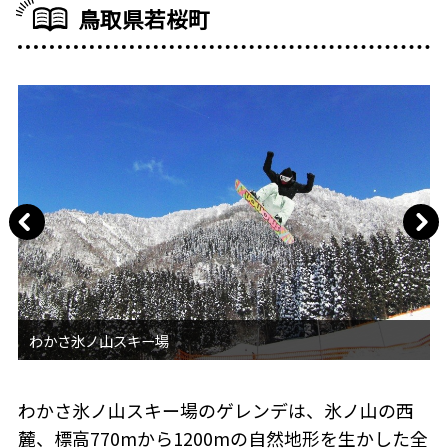
鳥取県若桜町
わかさ氷ノ山スキー場のゲレンデは、氷ノ山の西
麓、標高770mから1200mの自然地形を生かした全