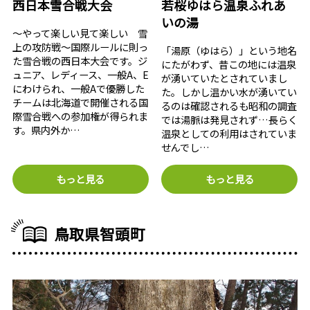
西日本雪合戦大会
若桜ゆはら温泉ふれあ
いの湯
～やって楽しい見て楽しい 雪
上の攻防戦～国際ルールに則っ
「湯原（ゆはら）」という地名
た雪合戦の西日本大会です。ジ
にたがわず、昔この地には温泉
ュニア、レディース、一般A、E
が湧いていたとされていまし
にわけられ、一般Aで優勝した
た。しかし温かい水が湧いてい
チームは北海道で開催される国
るのは確認されるも昭和の調査
際雪合戦への参加権が得られま
では湯脈は発見されず…長らく
す。県内外か…
温泉としての利用はされていま
せんでし…
もっと見る
もっと見る
鳥取県智頭町