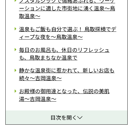
ノスタルジックで情緒あふれる、ワーケ
ーションに適した市街地に湧く温泉〜鳥
取温泉〜
温泉もご飯も自分で選ぶ！ 鳥取探検でデ
ィープな夜を〜鳥取温泉〜
毎日のお風呂も、休日のリフレッシュ
も、鳥取まちなか温泉で
静かな温泉街に惹かれて、新しいお店も
続々〜吉岡温泉〜
お殿様の御用達となった、伝説の美肌
湯〜吉岡温泉〜
目次を開く