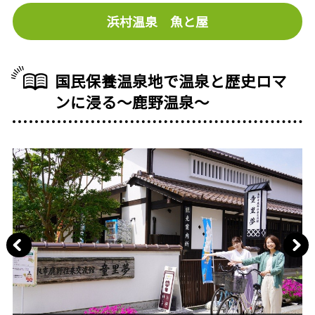
浜村温泉 魚と屋
国民保養温泉地で温泉と歴史ロマ
ンに浸る〜鹿野温泉〜