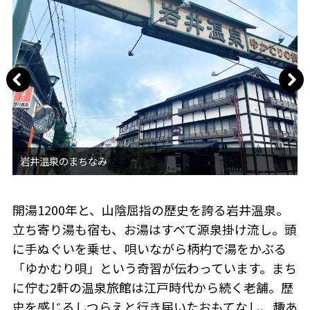
開湯1200年と、山陰屈指の歴史を誇る岩井温泉。
立ち寄り湯も宿も、お湯はすべて源泉掛け流し。頭
に手ぬぐいを乗せ、唄いながら柄杓で湯をかぶる
「ゆかむり唄」という奇習が伝わっています。まち
に佇む2軒の温泉旅館は江戸時代から続く老舗。歴
史を感じるしつらえと行き届いたおもてなし、趣あ