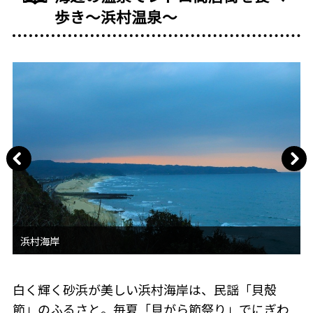
歩き〜浜村温泉〜
白く輝く砂浜が美しい浜村海岸は、民謡「貝殻
節」のふるさと。毎夏「貝がら節祭り」でにぎわ