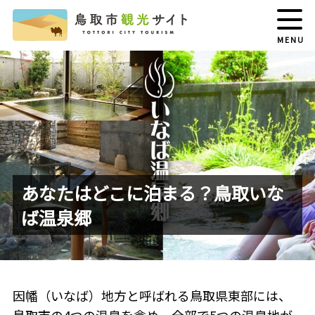
MENU
あなたはどこに泊まる？鳥取いな
ば温泉郷
因幡（いなば）地方と呼ばれる鳥取県東部には、