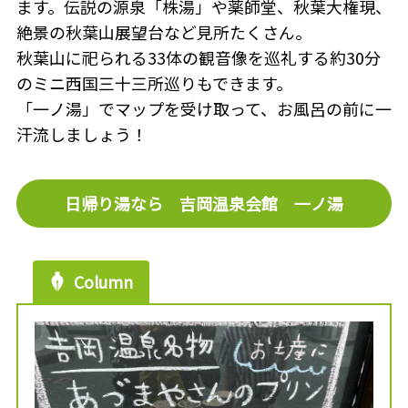
ます。伝説の源泉「株湯」や薬師堂、秋葉大権現、
絶景の秋葉山展望台など見所たくさん。
秋葉山に祀られる33体の観音像を巡礼する約30分
のミニ西国三十三所巡りもできます。
「一ノ湯」でマップを受け取って、お風呂の前に一
汗流しましょう！
日帰り湯なら 吉岡温泉会館 一ノ湯
Column