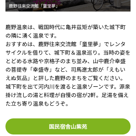
鹿野温泉は、戦国時代に亀井茲矩が築いた城下町
の隣に湧く温泉です。
おすすめは、鹿野往来交流館「童里夢」でレンタ
サイクルを借りて、城下町＆温泉巡り。当時の姿を
とどめる水路や京格子のまち並み、山中鹿介幸盛
の菩提寺「幸盛寺」など、司馬遼太郎が「えもい
えぬ気品」と評した鹿野のまちをご覧ください。
城下町を出て河内川を渡ると温泉ゾーンです。源泉
掛け流しの湯と料理が自慢の宿が2軒。足湯を備え
た立ち寄り温泉もどうぞ。
国民宿舎山紫苑