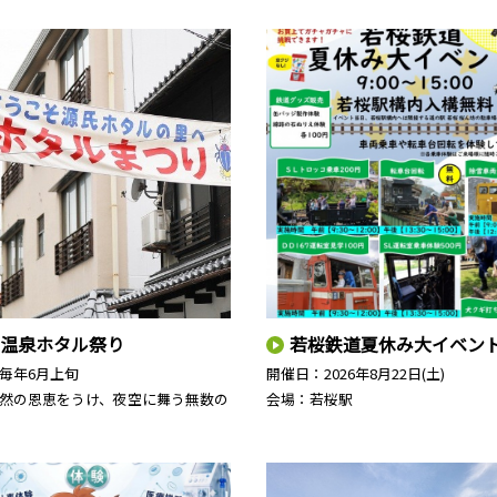
温泉ホタル祭り
若桜鉄道夏休み大イベン
毎年6月上旬
開催日：
2026年8月22日(土)
然の恩恵をうけ、夜空に舞う無数の
会場：若桜駅