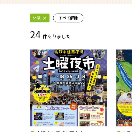
体験
すべて解除
24
件ありました