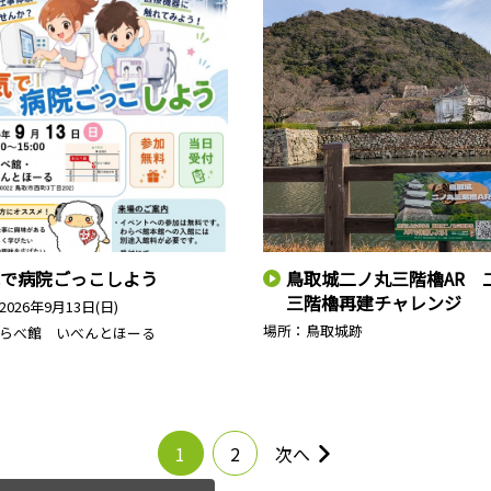
で病院ごっこしよう
鳥取城二ノ丸三階櫓AR 
三階櫓再建チャレンジ
2026年9月13日(日)
場所：鳥取城跡
らべ館 いべんとほーる
1
2
次へ