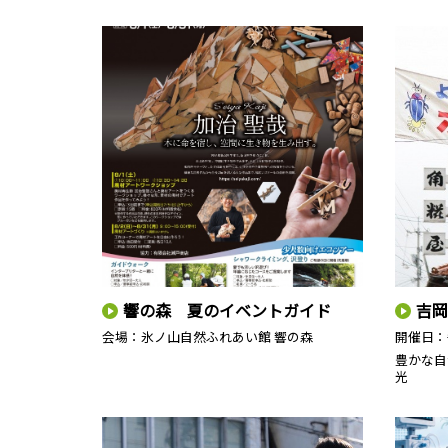
響の森 夏のイベントガイド
吉岡
会場：氷ノ山自然ふれあい館 響の森
開催日：
豊かな自
光