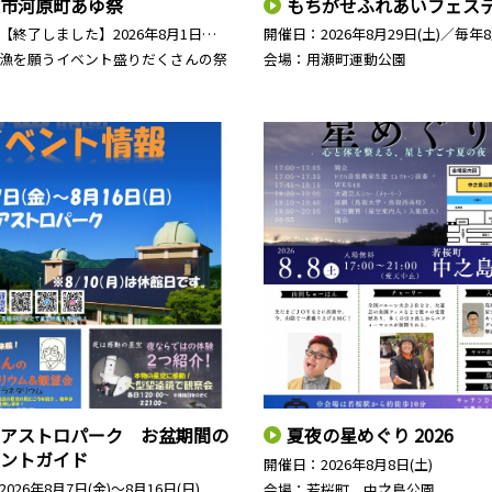
市河原町あゆ祭
もちがせふれあいフェス
【終了しました】2026年8月1日…
開催日：
2026年8月29日(土)／毎年
漁を願うイベント盛りだくさんの祭
会場：用瀬町運動公園
アストロパーク お盆期間の
夏夜の星めぐり 2026
ントガイド
開催日：
2026年8月8日(土)
2026年8月7日(金)～8月16日(日)
会場：若桜町 中之島公園