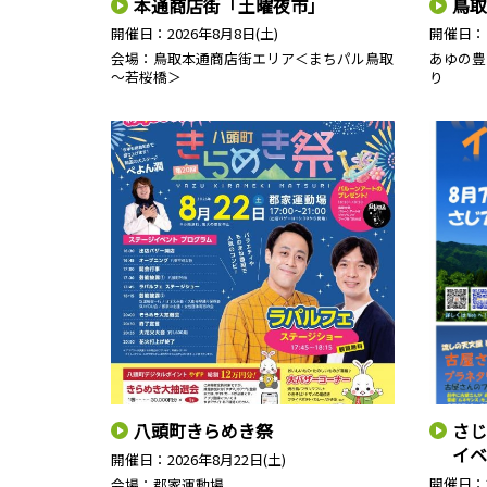
本通商店街「土曜夜市」
鳥取
開催日：
2026年8月8日(土)
開催日：
会場：鳥取本通商店街エリア＜まちパル鳥取
あゆの豊
～若桜橋＞
り
八頭町きらめき祭
さじ
イベ
開催日：
2026年8月22日(土)
開催日：
会場：郡家運動場