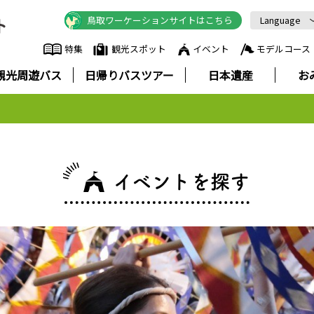
鳥取ワーケーションサイトはこちら
Language
English
特集
観光スポット
イベント
モデルコース
中文简体
観光周遊バス
日帰りバスツアー
日本遺産
お
中文繁體
한국어
Русский
ภาษาไทย
イベントを探す