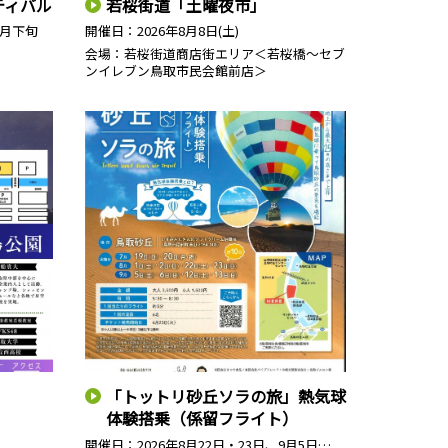
ティバル
若桜街道「土曜夜市」
8月下旬
開催日：
2026年8月8日(土)
会場：若桜街道商店街エリア＜若桜橋～セブ
ンイレブン鳥取市民会館前店＞
「トットリ砂丘ソラの旅」熱気球
体験搭乗（係留フライト）
開催日：
2026年8月22日・23日、9月5日…