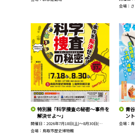
会場：さ
特別展「科学捜査の秘密～事件を
青谷
解決せよ～」
ント
開催日：
2026年7月18日(土)～8月30日(…
会場：青
会場：鳥取市歴史博物館