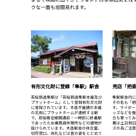
クな一面も垣間見れます。
有形文化財に登録「隼駅」駅舎
売店「把
若桜鉄道隼駅は「若桜鉄道隼駅本屋及び
隼駅駅舎内
プラットホーム」として登録有形文化財
その名も「
に登録されています。木造平屋建の本屋
す。ライダー
の北側にプラットホームが連続する駅
ッズなどを販
で、若桜線全線開通前・一時的に終着駅
立ち寄ってみ
であったため乗務員休憩所などの建物が
業は土日祝
設けられています。木造駅舎の待合室、
ズの為ご注
切符窓口、改札などは昔の姿をとどめて