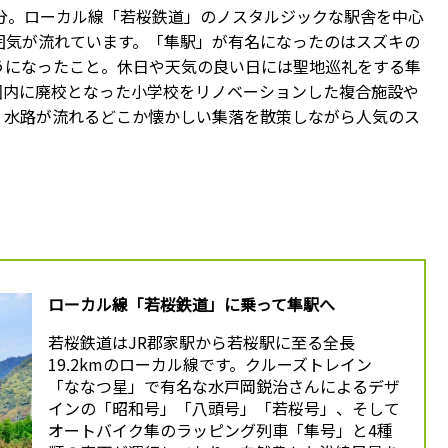
分。ローカル線「若桜鉄道」のノスタルジックな駅舎を中心
囲気が流れています。「隼駅」が有名になったのはスズキの
うになったこと。休日や天気の良い日には聖地巡礼をする隼
圏内に廃校となった小学校をリノベーションした複合施設や
。水路が流れるどこか懐かしい集落を散策しながら人気のス
ローカル線「若桜鉄道」に乗って隼駅へ
若桜鉄道はJR郡家駅から若桜駅に至る全長
19.2kmのローカル線です。クルーズトレイン
「ななつ星」で有名な水戸岡鋭治さんによるデザ
インの「昭和号」「八頭号」「若桜号」、そして
オートバイク隼のラッピング列車「隼号」と4種