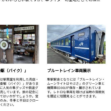
委駆（バイク）」
ブルートレイン車両展示
には駅務室を利用した売店・
隼駅駅舎となりには「ブルートレイン・
把委駆（バイク）」がありま
ムーンライトはやぶさ」のグリーン車と
に人気の隼グッズや鉄道グ
機関車ED301が保存・展示されていま
売しています。旅の記念に
す。レトロな車両を覗けば当時の雰囲気
てはいかがでしょうか。営
を間近に垣間見ることができます。
日のみ、冬季と平日はクロー
意ください。