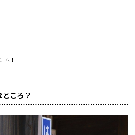
館」へ！
なところ？