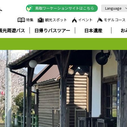
鳥取ワーケーションサイトはこちら
Language
English
特集
観光スポット
イベント
モデルコース
中文简体
観光周遊バス
日帰りバスツアー
日本遺産
お
中文繁體
한국어
Русский
ภาษาไทย