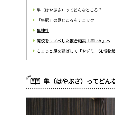
隼（はやぶさ）ってどんなところ？
「隼駅」の見どころをチェック
隼神社
廃校をリノベした複合施設「隼Lab.」へ
ちょっと足を延ばして「やずミニSL博物
隼（はやぶさ）ってどん