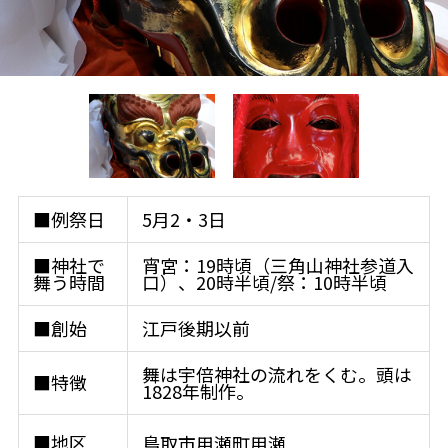
■例祭日
5月2・3日
■神社で
宵宮：19時頃（三角山神社参道入
舞う時間
口）、20時半頃/祭：10時半頃
■創始
江戸後期以前
舞は宇倍神社の流れをくむ。頭は
■特徴
1828年制作。
■地区
鳥取市用瀬町用瀬