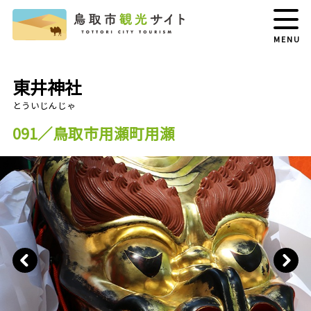
MENU
東井神社
091／鳥取市用瀬町用瀬