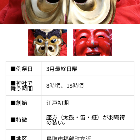
■例祭日
3月最終日曜
■神社で
8時頃、18時頃
舞う時間
■創始
江戸初期
座方（太鼓・笛・鉦）が羽織袴
■特徴
の装い。
■地区
鳥取市福部町左近