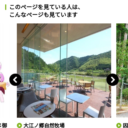
このページを見ている人は、
こんなページも見ています
メ御
大江ノ郷自然牧場
因