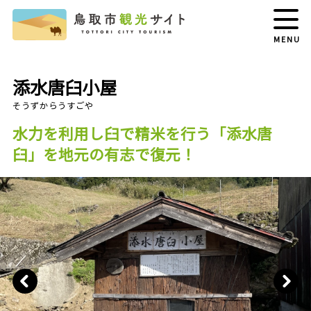
MENU
添水唐臼小屋
水力を利用し臼で精米を行う「添水唐
臼」を地元の有志で復元！