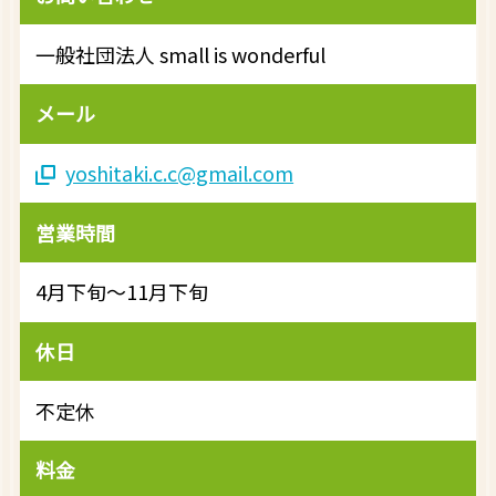
一般社団法人 small is wonderful
メール
yoshitaki.c.c@gmail.com
営業時間
4月下旬～11月下旬
休日
不定休
料金