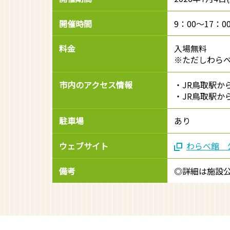
開催時間
9：00～17：
料金
入場無料
※ただしわらべ
市内のアクセス情報
・JR鳥取駅か
・JR鳥取駅か
駐車場
あり
ウェブサイト
わらべ館 
備考
◎詳細は施設公