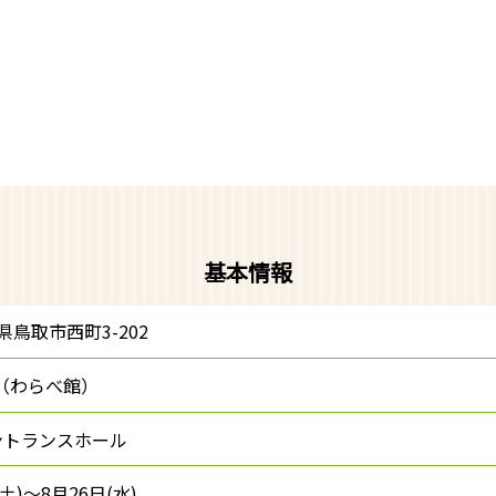
基本情報
鳥取県鳥取市西町3-202
070（わらべ館）
ントランスホール
(土)～8月26日(水)