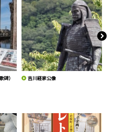
歌碑）
吉川経家公像
鳥取城跡