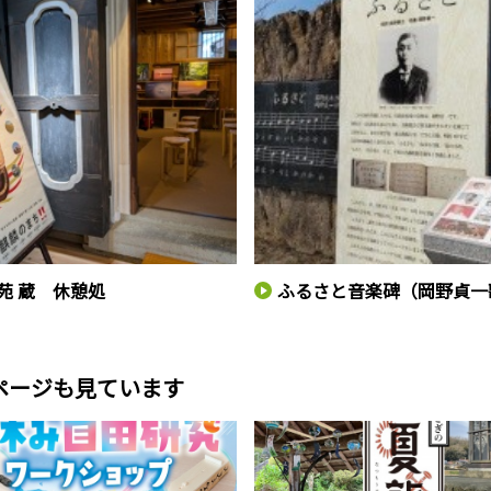
苑 蔵 休憩処
ふるさと音楽碑（岡野貞一
ページも見ています