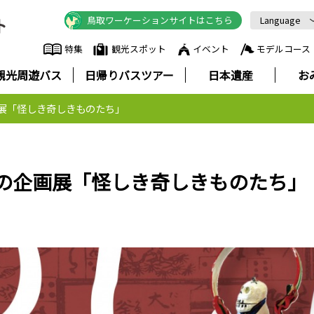
鳥取ワーケーションサイトはこちら
Language
English
特集
観光スポット
イベント
モデルコース
中文简体
観光周遊バス
日帰りバスツアー
日本遺産
お
中文繁體
한국어
展「怪しき奇しきものたち」
Русский
ภาษาไทย
の企画展「怪しき奇しきものたち」