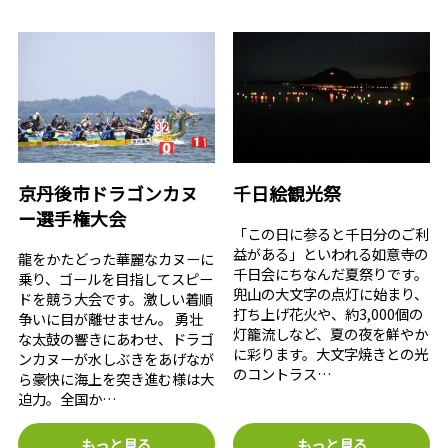
京丹後市ドラゴンカヌ
千日絵観光祭
ー選手権大会
「この日に参ると千日分のご利
益がある」といわれる如意寺の
龍をかたどった華麗なカヌーに
千日会にちなんだ夏祭りです。
乗り、ゴールを目指してスピー
兜山の大文字の点灯に始まり、
ドを競う大会です。激しい着順
打ち上げ花火や、約3,000個の
争いに目が離せません。 勇壮
灯籠流しなど、夏の夜を鮮やか
な太鼓の響きにあわせ、ドラゴ
に彩ります。大文字焼きとの光
ンカヌーが水しぶきをあげなが
のコントラス…
ら豪快に海上を突き進む様は大
迫力。全国か…
もっと見る
もっと見る