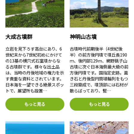
大成古墳群
神明山古墳
立岩を見下ろす高台にあり、6
古墳時代前期後半（4世紀後
世紀末から7世紀初めにかけて
半）の前方後円墳で墳丘長190
の13基の横穴式石室墳からな
ｍ、後円部129m、網野銚子山
る古墳群です。様々な出土品
古墳に次ぐ日本海側最大級の前
は、当時の丹後地域の権力を示
方後円墳です。国指定史跡。葺
す貴重な資料とされています。
き石と丹後型円筒埴輪列をもつ
日本海を一望できる絶景スポッ
三段築成で、墳頂部には石材が
トで、展望所も設置…
散らばっており、竪…
もっと見る
もっと見る