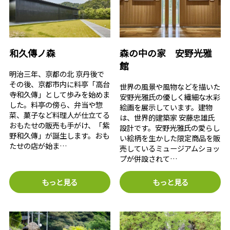
和久傳ノ森
森の中の家 安野光雅
館
明治三年、京都の北 京丹後で
その後、京都市内に料亭「高台
世界の風景や風物などを描いた
寺和久傳」として歩みを始めま
安野光雅氏の優しく繊細な水彩
した。料亭の傍ら、弁当や惣
絵画を展示しています。建物
菜、菓子など料理人が仕立てる
は、世界的建築家 安藤忠雄氏
おもたせの販売も手がけ、「紫
設計です。安野光雅氏の愛らし
野和久傳」が誕生します。おも
い絵柄を生かした限定商品を販
たせの店が始ま…
売しているミュージアムショッ
プが併設されて…
もっと見る
もっと見る