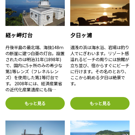
経ヶ岬灯台
夕日ヶ浦
丹後半島の最北端、海抜148ｍ
遠浅の浜は海水浴、岩場は釣り
の断崖に建つ白亜の灯台。設置
人でにぎわいます。リゾート感
されたのは明治31年(1898年)
溢れるビーチの周りには旅館が
で、国内に5ヶ所のみの希少な
立ち並び、宿からすぐにビーチ
第1等レンズ（フレネルレン
に行けます。その名のとおり、
ズ）を使用した第1等灯台で
ここから眺める夕日は絶景で
す。 2008年には、経済産業省
す。
の近代化産業遺産にも指…
もっと見る
もっと見る