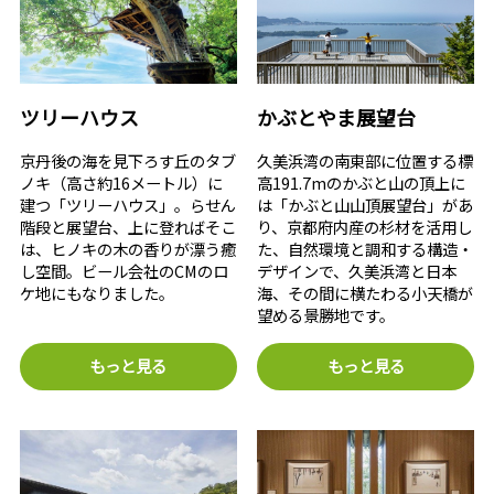
ツリーハウス
かぶとやま展望台
京丹後の海を見下ろす丘のタブ
久美浜湾の南東部に位置する標
ノキ（高さ約16メートル）に
高191.7mのかぶと山の頂上に
建つ「ツリーハウス」。らせん
は「かぶと山山頂展望台」があ
階段と展望台、上に登ればそこ
り、京都府内産の杉材を活用し
は、ヒノキの木の香りが漂う癒
た、自然環境と調和する構造・
し空間。ビール会社のCMのロ
デザインで、久美浜湾と日本
ケ地にもなりました。
海、その間に横たわる小天橋が
望める景勝地です。
もっと見る
もっと見る