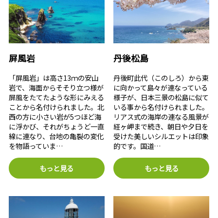
屏風岩
丹後松島
「屏風岩」は高さ13ｍの安山
丹後町此代（このしろ）から東
岩で、海面からそそり立つ様が
に向かって島々が連なっている
屏風をたてたような形にみえる
様子が、日本三景の松島に似て
ことから名付けられました。北
いる事から名付けられました。
西の方に小さい岩が5つほど海
リアス式の海岸の連なる風景が
に浮かび、それがちょうど一直
経ヶ岬まで続き、朝日や夕日を
線に連なり、台地の亀裂の変化
受けた美しいシルエットは印象
を物語っていま…
的です。国道…
もっと見る
もっと見る