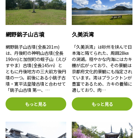
網野銚子山古墳
久美浜湾
網野銚子山古墳(全長201m)
「久美浜湾」は砂州を挟んで日
は、丹後町の神明山古墳(全長
本海と隔てられた、周囲28㎞
190ｍ)と加悦町の蛭子山（えび
の潟湖。穏やかな内海にはカキ
すやま）古墳(全長145ｍ）と
棚が広がっており、その景観は
ともに丹後地方の三大前方後円
京都府文化的景観にも指定され
墳の一つ。前後にある小銚子古
ています。湾はプランクトンが
墳・寛平法皇陵古墳と合わせて
豊富であるため、カキの養殖に
「銚子山古墳 第一、…
適しており、肉…
もっと見る
もっと見る