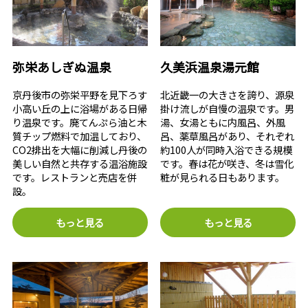
弥栄あしぎぬ温泉
久美浜温泉湯元館
京丹後市の弥栄平野を見下ろす
北近畿一の大きさを誇り、源泉
小高い丘の上に浴場がある日帰
掛け流しが自慢の温泉です。男
り温泉です。廃てんぷら油と木
湯、女湯ともに内風呂、外風
質チップ燃料で加温しており、
呂、薬草風呂があり、それぞれ
CO2排出を大幅に削減し丹後の
約100人が同時入浴できる規模
美しい自然と共存する温浴施設
です。春は花が咲き、冬は雪化
です。レストランと売店を併
粧が見られる日もあります。
設。
もっと見る
もっと見る