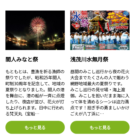
間人みなと祭
浅茂川水無月祭
もともとは、豊漁を祈る漁師の
昼間のみこし巡行から夜の花火
祭りでしたが、昭和25年間人
大会までたくさんの人で賑わう
町制30周年を記念して、地域の
網野地域最大の夏祭りです。
夏祭りとなりました。間人の港
みこし巡行の見せ場・海上渡
を舞台に、港の船が一斉に点燈
御。みこしを担いだまま海に入
したり、夜店が並び、花火が打
って体を清めるシーンは迫力満
ち上げられます。日中に行われ
点です！担ぎ手の勇ましいかけ
る梵天丸（宝船…
ごえが八丁浜に…
もっと見る
もっと見る