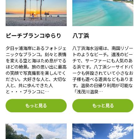
ビーチブランコゆらり
八丁浜
夕日ヶ浦海岸にあるフォトジェ
八丁浜海水浴場は、南国リゾー
ニックなブランコ。刻々と表情
トのようなビーチ。遠浅のビー
を変える空と海はため息がでる
チで、サーファーにも人気のあ
ほどの絶景。旅の思い出に最高
る浜です。八丁浜シーサイドパ
の笑顔で写真撮影を楽しんでく
ークも併設されていて小さなお
ださい。大好きな人と、大切な
子様も遊べる遊具などもありま
人と、共に歩んできた人
す。温泉の日帰り利用が可能な
と・・・ブランコに…
「浅茂川温泉…
もっと見る
もっと見る