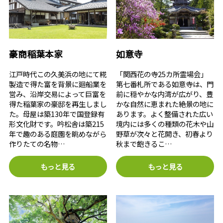
豪商稲葉本家
如意寺
江戸時代この久美浜の地にて糀
「関西花の寺25カ所霊場会」
製造で得た富を背景に廻船業を
第七番札所である如意寺は、門
営み、沿岸交易によって巨富を
前に穏やかな内湾が広がり、豊
得た稲葉家の豪邸を再生しまし
かな自然に恵まれた絶景の地に
た。母屋は築130年で国登録有
あります。よく整備された広い
形文化財です。吟松舎は築215
境内には多くの種類の花木や山
年で趣のある庭園を眺めながら
野草が次々と花開き、初春より
作りたての名物…
秋まで飽きるこ…
もっと見る
もっと見る