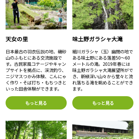
天女の里
味土野ガラシャ大滝
日本最古の羽衣伝説の地、磯砂
細川ガラシャ（玉）幽閉の地で
山のふもとにある交流施設で
ある味土野にある落差50～60
す。古民家風コテージやキャン
メートルの滝。2019年春には
プサイトを拠点に、渓流釣り、
味土野ガラシャ大滝展望所がで
ニジマスつかみ体験、こんにゃ
き、新緑深い山々から堂々と流
く作り・そば打ち・もちつきと
れ落ちる滝を眺めることができ
いった田舎体験ができます。
ます。
もっと見る
もっと見る