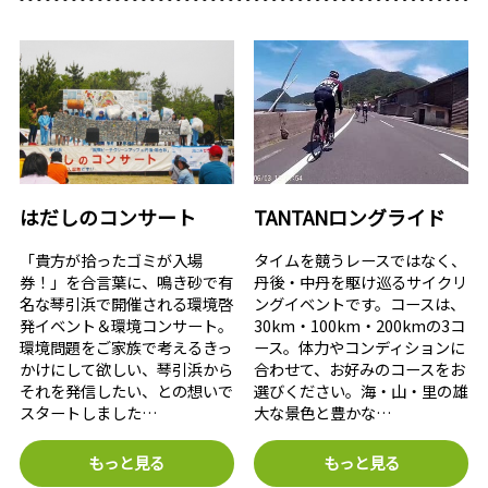
はだしのコンサート
TANTANロングライド
「貴方が拾ったゴミが入場
タイムを競うレースではなく、
券！」を合言葉に、鳴き砂で有
丹後・中丹を駆け巡るサイクリ
名な琴引浜で開催される環境啓
ングイベントです。コースは、
発イベント＆環境コンサート。
30km・100km・200kmの3コ
環境問題をご家族で考えるきっ
ース。体力やコンディションに
かけにして欲しい、琴引浜から
合わせて、お好みのコースをお
それを発信したい、との想いで
選びください。海・山・里の雄
スタートしました…
大な景色と豊かな…
もっと見る
もっと見る