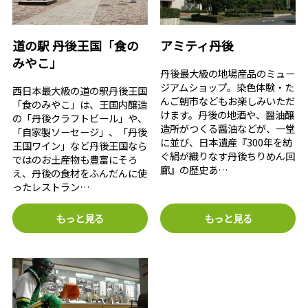
道の駅 丹後王国「食の
アミティ丹後
みやこ」
丹後最大級の地場産品のミュー
ジアムショップ。染色体験・た
西日本最大級の道の駅丹後王国
んご朝市などもお楽しみいただ
「食のみやこ」は、王国内醸造
けます。丹後の地酒や、醤油醸
の「丹後クラフトビール」や、
造所がつくる醤油などが、一堂
「自家製ソーセージ」、「丹後
に並び、日本遺産『300年を紡
王国ワイン」など丹後王国なら
ぐ絹が織りなす丹後ちりめん回
ではのお土産物も豊富にそろ
廊』の歴史あ…
え、丹後の食材をふんだんに使
ったレストラン…
もっと見る
もっと見る