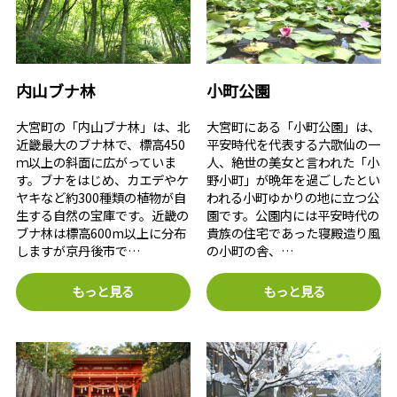
内山ブナ林
小町公園
大宮町の「内山ブナ林」は、北
大宮町にある「小町公園」は、
近畿最大のブナ林で、標高450
平安時代を代表する六歌仙の一
ｍ以上の斜面に広がっていま
人、絶世の美女と言われた「小
す。ブナをはじめ、カエデやケ
野小町」が晩年を過ごしたとい
ヤキなど約300種類の植物が自
われる小町ゆかりの地に立つ公
生する自然の宝庫です。近畿の
園です。公園内には平安時代の
ブナ林は標高600m以上に分布
貴族の住宅であった寝殿造り風
しますが京丹後市で…
の小町の舎、…
もっと見る
もっと見る