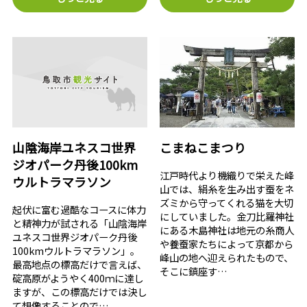
山陰海岸ユネスコ世界
こまねこまつり
ジオパーク丹後100km
江戸時代より機織りで栄えた峰
ウルトラマラソン
山では、絹糸を生み出す蚕をネ
ズミから守ってくれる猫を大切
起伏に富む過酷なコースに体力
にしていました。金刀比羅神社
と精神力が試される「山陰海岸
にある木島神社は地元の糸商人
ユネスコ世界ジオパーク丹後
や養蚕家たちによって京都から
100kmウルトラマラソン」。
峰山の地へ迎えられたもので、
最高地点の標高だけで言えば、
そこに鎮座す…
碇高原がようやく400ｍに達し
ますが、この標高だけでは決し
て想像することので…