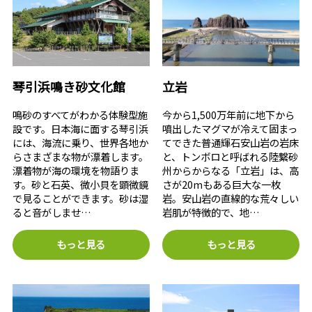
琴引浜鳴き砂文化館
立岩
鳴砂のすべてがわかる体験型施
今から1,500万年前に地下から
設です。日本海に面する琴引浜
噴出したマグマが冷えて固まっ
には、海流に乗り、世界各地か
てできた普通輝石安山岩の岩床
らさまざまな物が漂着します。
と、トンボロと呼ばれる陸繋砂
漂着物が海の環境を物語りま
州からからなる「立岩」は、高
す。砂と石英、微小貝を顕微鏡
さが20mもある巨大な一枚
で見ることができます。砂は湿
岩。安山岩の直線的な荒々しい
ると音がしませ…
岩肌が特徴的で、地…
もっと見る
もっと見る