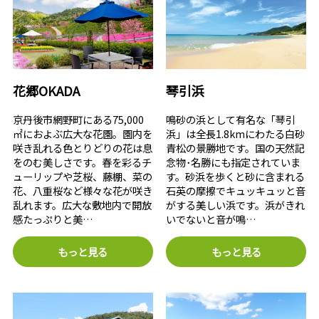
花郷OKADA
琴引浜
京丹後市網野町にある75,000
鳴砂の浜として有名な「琴引
㎡におよぶ広大な花園。園内を
浜」は全長1.8kmにわたる白砂
咲き乱れる色とりどりの花は息
青松の景勝地です。国の天然記
をのむ美しさです。春を彩るチ
念物･名勝にも指定されていま
ューリップや芝桜、藤棚、菜の
す。砂浜を歩くと砂に含まれる
花、八重桜など様々な花が咲き
石英の摩擦でキュッキュッと音
乱れます。広大な敷地内で開放
がする美しい浜です。浜がきれ
感たっぷりと美…
いでないと音が鳴…
もっと見る
もっと見る