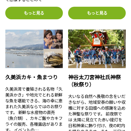
もっと見る
もっと見る
久美浜カキ・魚まつり
神谷太刀宮神社氏神祭
（秋祭り）
久美浜湾で養殖される名物「久
美浜かき」や地元でとれる新鮮
大いなる自然へ畏敬の念をいだ
な魚を堪能できる、海の幸に恵
きながら、地域安泰の願いや収
まれた久美浜ならではのお祭り
穫に対する田畑への感謝を込め
です。 新鮮な水産物の直売
た神聖な祭りです。 前夜祭で
（魚介類）、カキご飯やカキフ
は 太陽に見立てた赤い提灯を
ライの販売、各種露店がありま
日和神楽に飾り付け、夜の町内
す。 イベントの…