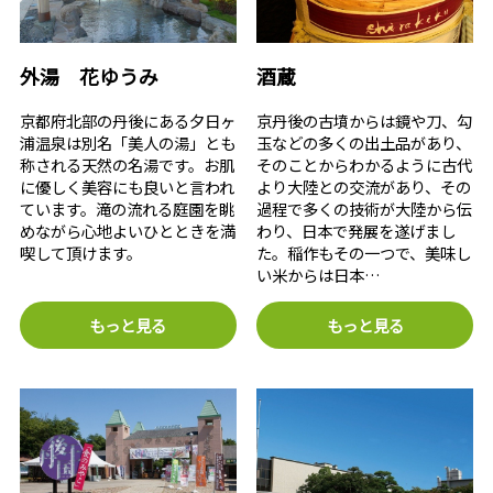
外湯 花ゆうみ
酒蔵
京都府北部の丹後にある夕日ヶ
京丹後の古墳からは鏡や刀、勾
浦温泉は別名「美人の湯」とも
玉などの多くの出土品があり、
称される天然の名湯です。お肌
そのことからわかるように古代
に優しく美容にも良いと言われ
より大陸との交流があり、その
ています。滝の流れる庭園を眺
過程で多くの技術が大陸から伝
めながら心地よいひとときを満
わり、日本で発展を遂げまし
喫して頂けます。
た。稲作もその一つで、美味し
い米からは日本…
もっと見る
もっと見る