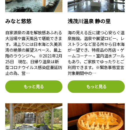
みなと悠悠
浅茂川温泉 静の里
自家源泉の湯を解放感あふれる
海の見える丘に建つ心安らぐ温
大浴場や露天風呂で堪能できま
泉施設。温泉や展望ロビー、レ
す。湯上りには日本海と久美浜
ストランなど至る所から日本海
湾の絶景の展望スペース、最上
が一望でき、特産品の売店・ゲ
階のラウンジへ。 ※2021年2月
ームコーナー・室内温水プール
25日 現在、日帰り温泉は新
もあり、ご家族でゆったりとご
型コロナウイルス感染症蔓延防
利用できます。※緊急事態宣言
止の為、営…
対象期間中の…
もっと見る
もっと見る