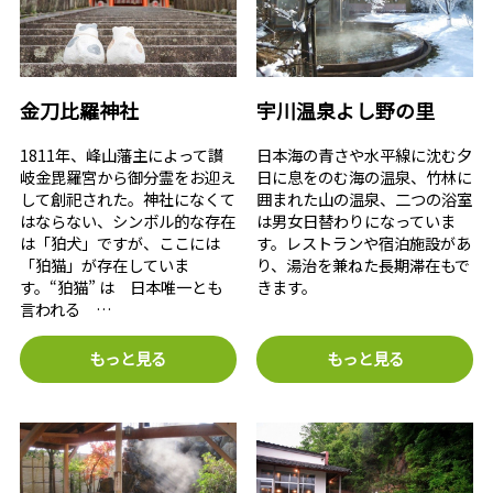
金刀比羅神社
宇川温泉よし野の里
1811年、峰山藩主によって讃
日本海の青さや水平線に沈む夕
岐金毘羅宮から御分霊をお迎え
日に息をのむ海の温泉、竹林に
して創祀された。神社になくて
囲まれた山の温泉、二つの浴室
はならない、シンボル的な存在
は男女日替わりになっていま
は「狛犬」ですが、ここには
す。レストランや宿泊施設があ
「狛猫」が存在していま
り、湯治を兼ねた長期滞在もで
す。“狛猫” は 日本唯一とも
きます。
言われる …
もっと見る
もっと見る