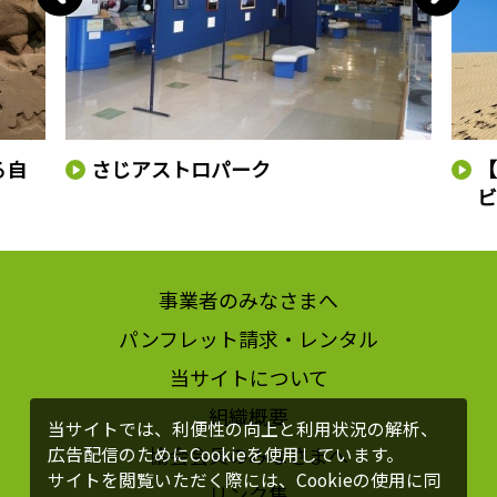
る自
さじアストロパーク
【
ビ
事業者のみなさまへ
パンフレット請求・レンタル
当サイトについて
組織概要
当サイトでは、利便性の向上と利用状況の解析、
協会会員のみなさまへ
広告配信のためにCookieを使用しています。
サイトを閲覧いただく際には、Cookieの使用に同
リンク集