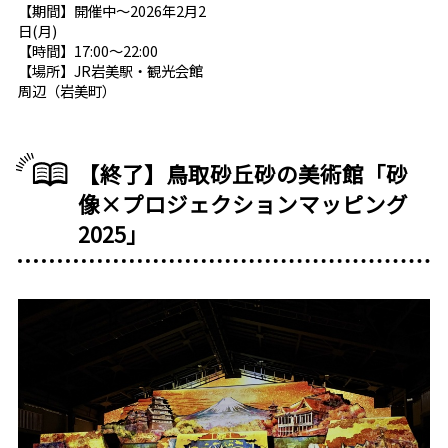
【期間】開催中～2026年2月2
日(月)
【時間】17:00～22:00
【場所】JR岩美駅・観光会館
周辺（岩美町）
【終了】鳥取砂丘砂の美術館「砂
像×プロジェクションマッピング
2025」