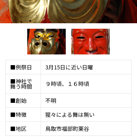
■例祭日
3月15日に近い日曜
■神社で
９時頃、１６時頃
舞う時間
■創始
不明
■特徴
猩々による舞は無い
■地区
鳥取市福部町栗谷