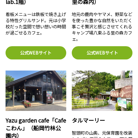
lab.1階）
里の森内）
看板メニューは鉄板で焼き上げ
地元の鹿肉やヤマメ、野菜など
る特性グリルサンド。元は小学
を使った豊かな自然をいただく
校だった空間で想い想いの時間
事こそ贅沢と感じさせてくれる
が過ごせるカフェ。
キャンプ場八東ふる里の森カフ
ェ。
公式WEBサイト
公式WEBサイト
Yazu garden cafe「Cafe
タルマーリー
こわん」（船岡竹林公
智頭町の山奥、元保育園を改装
園内）