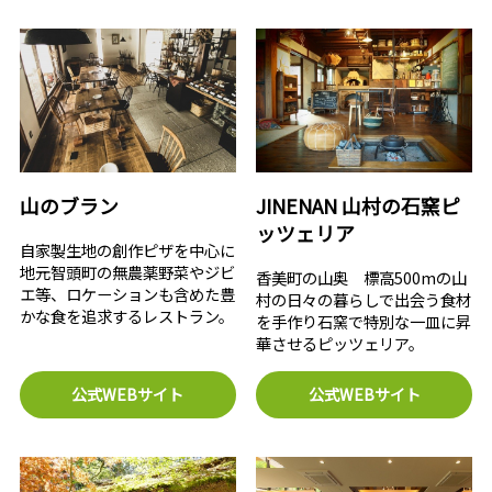
山のブラン
JINENAN 山村の石窯ピ
ッツェリア
自家製生地の創作ピザを中心に
地元智頭町の無農薬野菜やジビ
香美町の山奥 標高500mの山
エ等、ロケーションも含めた豊
村の日々の暮らしで出会う食材
かな食を追求するレストラン。
を手作り石窯で特別な一皿に昇
華させるピッツェリア。
公式WEBサイト
公式WEBサイト