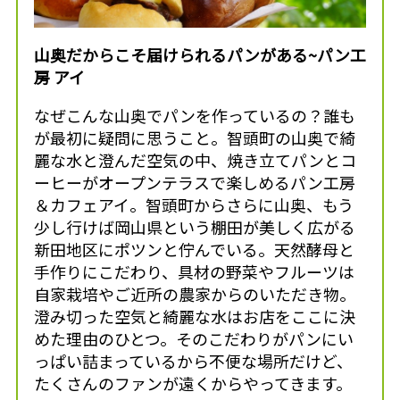
山奥だからこそ届けられるパンがある~パン工
房 アイ
なぜこんな山奥でパンを作っているの？誰も
が最初に疑問に思うこと。智頭町の山奥で綺
麗な水と澄んだ空気の中、焼き立てパンとコ
ーヒーがオープンテラスで楽しめるパン工房
＆カフェアイ。智頭町からさらに山奥、もう
少し行けば岡山県という棚田が美しく広がる
新田地区にポツンと佇んでいる。天然酵母と
手作りにこだわり、具材の野菜やフルーツは
自家栽培やご近所の農家からのいただき物。
澄み切った空気と綺麗な水はお店をここに決
めた理由のひとつ。そのこだわりがパンにい
っぱい詰まっているから不便な場所だけど、
たくさんのファンが遠くからやってきます。