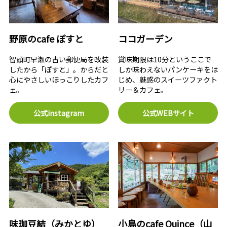
野原のcafe ぽすと
ココガーデン
智頭町早瀬の古い郵便局を改装
賞味期限は10分というここで
したから「ぽすと」。からだと
しか味わえないパンケーキをは
心にやさしいほっこりしたカフ
じめ、魅惑のスイーツファクト
ェ。
リー＆カフェ。
公式instagram
公式WEBサイト
味珈豆結（みかとゆ）
小鳥のcafe Quince（山