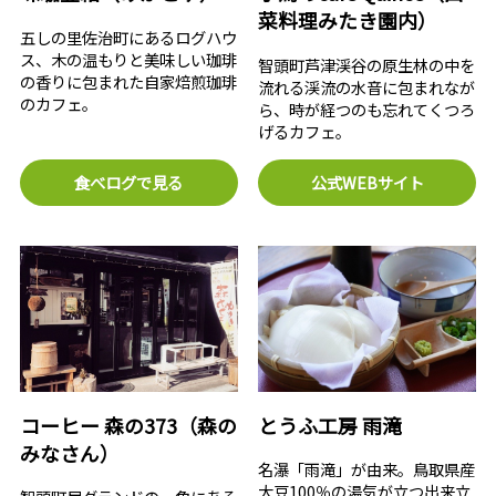
菜料理みたき園内）
五しの里佐治町にあるログハウ
ス、木の温もりと美味しい珈琲
智頭町芦津渓谷の原生林の中を
の香りに包まれた自家焙煎珈琲
流れる渓流の水音に包まれなが
のカフェ。
ら、時が経つのも忘れてくつろ
げるカフェ。
食べログで見る
公式WEBサイト
コーヒー 森の373（森の
とうふ工房 雨滝
みなさん）
名瀑「雨滝」が由来。鳥取県産
大豆100％の湯気が立つ出来立