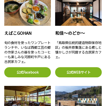
えばこGOHAN
和佳～のどか～
旬の食材を使ったワンプレート
「鳥取県伝統的建造物群保存地
ランチや、いなば西郷工芸の郷
区」の板井原集落にある癒しと
の作家さんの器を使ったコーヒ
懐かしさが同居する古民家カフ
ーも楽しみな河原町牛戸にある
ェ。
古民家カフェ。
公式Facebook
公式WEBサイト