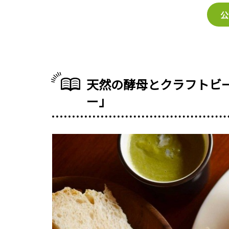
公
天然の酵母とクラフトビ
ー」