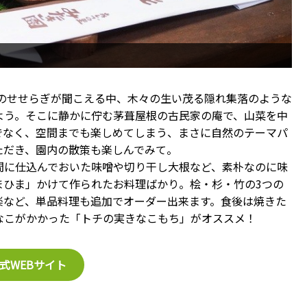
川のせせらぎが聞こえる中、木々の生い茂る隠れ集落のような
よう。そこに静かに佇む茅葺屋根の古民家の庵で、山菜を中
でなく、空間までも楽しめてしまう、まさに自然のテーマパ
ただき、園内の散策も楽しんでみて。
間に仕込んでおいた味噌や切り干し大根など、素朴なのに味
まひま」かけて作られたお料理ばかり。桧・杉・竹の3つの
楽など、単品料理も追加でオーダー出来ます。食後は焼きた
なこがかかった「トチの実きなこもち」がオススメ！
式WEBサイト