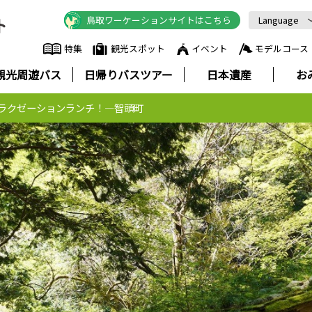
鳥取ワーケーションサイトはこちら
Language
English
特集
観光スポット
イベント
モデルコース
中文简体
観光周遊バス
日帰りバスツアー
日本遺産
お
中文繁體
한국어
ラクゼーションランチ！—智頭町
Русский
ภาษาไทย