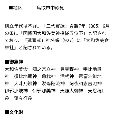
■地区
鳥取市中砂見
創立年代は不詳。「三代實録」貞観7年（865）6月
の条に「因幡国大和佐美神授従五位下」と記され
ており、「延喜式」神名帳（927）に「大和佐美命
神社」と記されている。
■御祭神
大和佐美命 國之常立神 豊雲野神 宇比地邇
神 須比地邇神 角杙神 活杙神 意富斗能地
神 大斗乃辨神 淤母陀流神 阿夜訶志古泥神
伊邪那岐神 伊邪那美神 天照大御神 天忍穂耳
命 瓊々杵命
■文化財