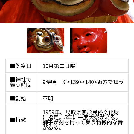
■例祭日
10月第二日曜
■神社で
9時頃 ※<139><140>両方で舞う
舞う時間
■創始
不明
1959年、鳥取県無形民俗文化財
に指定。5年に一度大祭がある。
■特徴
獅子が剣を持って舞う特徴的な舞
がある。