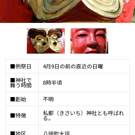
■例祭日
4月9日の前の直近の日曜
■神社で
8時半頃
舞う時間
■創始
不明
私都（きさいち）神社とも呼ばれ
■特徴
る。
■地区
八頭町大坪