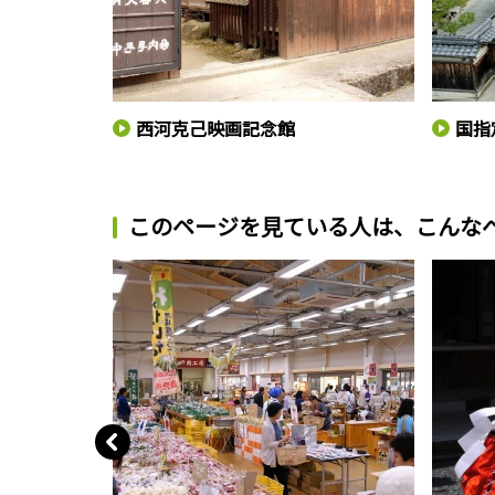
歩き
西河克己映画記念館
国指
このページを見ている人は、
こんな