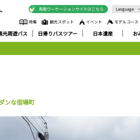
鳥取ワーケーションサイトはこちら
Language
English
特集
観光スポット
イベント
モデルコース
中文简体
観光周遊バス
日帰りバスツアー
日本遺産
お
中文繁體
한국어
Русский
ภาษาไทย
ダンな宿場町