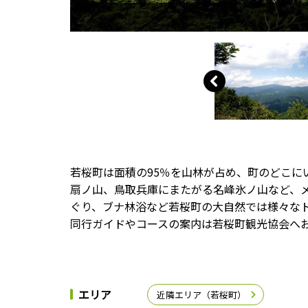
若桜町は面積の95％を山林が占め、町のどこに
扇ノ山、鳥取兵庫にまたがる名峰氷ノ山など、
ぐり、ブナ林浴など若桜町の大自然では様々な
同行ガイドやコースの案内は若桜町観光協会へ
エリア
近隣エリア（若桜町）