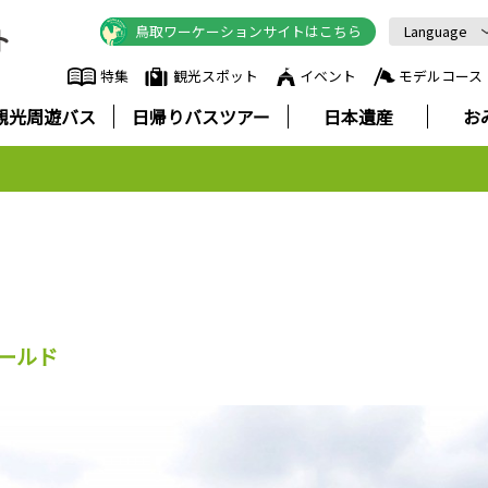
鳥取ワーケーションサイトはこちら
Language
English
特集
観光スポット
イベント
モデルコース
中文简体
観光周遊バス
日帰りバスツアー
日本遺産
お
中文繁體
한국어
Русский
ภาษาไทย
ールド