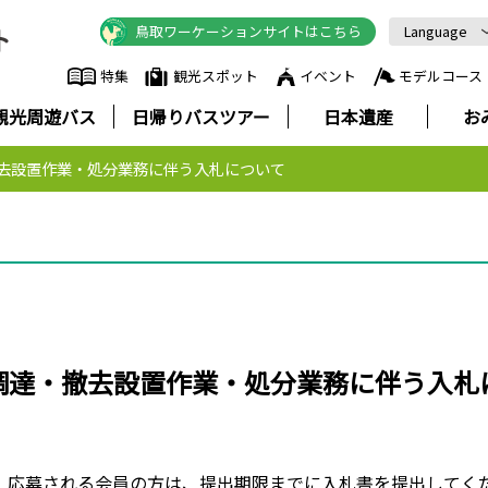
鳥取ワーケーションサイトはこちら
Language
English
特集
観光スポット
イベント
モデルコース
中文简体
観光周遊バス
日帰りバスツアー
日本遺産
お
中文繁體
한국어
去設置作業・処分業務に伴う入札について
Русский
ภาษาไทย
調達・撤去設置作業・処分業務に伴う入札
、応募される会員の方は、提出期限までに入札書を提出してく