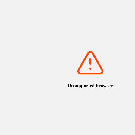
開啟Google地圖
這個景點附近的觀光設施
館
torican.jp/zh-TW/spot/detail_1034.html