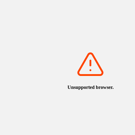
開啟Google地圖
這個景點附近的觀光設施
務中心
torican.jp/zh-TW/spot/detail_1537.html