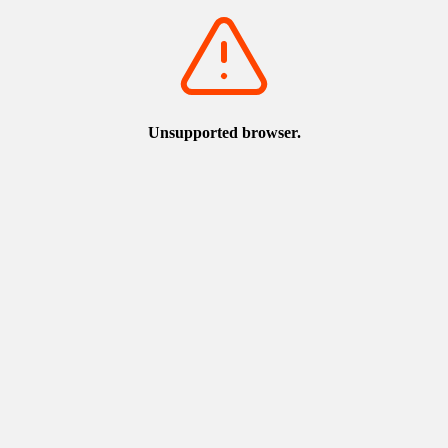
從米子出發
從倉吉出發
從境港出發
請選擇抵達地
鳥取
搭乘鐵路
廣島車站 - 鳥取車站
廣島車站
（東海道/山陽）Nozomi、Sakura、Mizuho
約40分鐘
岡山車站
特急SUPER INABA
約1小時50分鐘
鳥取車站
JR東海
JR西日本