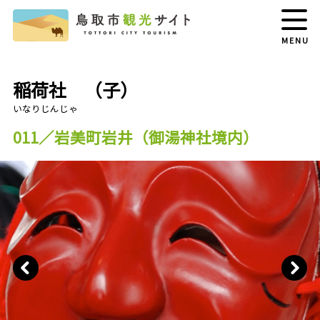
MENU
稲荷社 （子）
011／岩美町岩井（御湯神社境内）