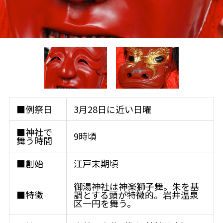
■例祭日
3月28日に近い日曜
■神社で
9時頃
舞う時間
■創始
江戸末期頃
御湯神社は神楽獅子舞。朱を基
■特徴
調とする頭が特徴的。岩井温泉
区一円を舞う。