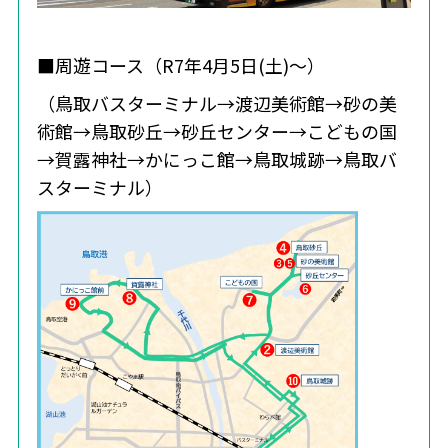
■周遊コース（R7年4月5日(土)～）
（鳥取バスターミナル→渡辺美術館→砂の美
術館→鳥取砂丘→砂丘センター→こどもの国
→賀露神社→かにっこ館→鳥取城跡→鳥取バ
スターミナル）