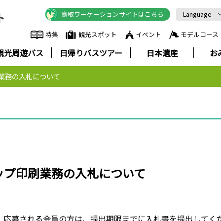
鳥取ワーケーションサイトはこちら
Language
English
特集
観光スポット
イベント
モデルコース
中文简体
観光周遊バス
日帰りバスツアー
日本遺産
お
中文繁體
한국어
業務の入札について
Русский
ภาษาไทย
ップ印刷業務の入札について
、応募される会員の方は、提出期限までに入札書を提出してく