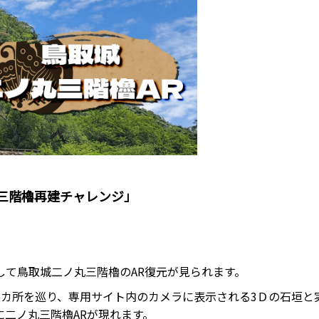
三階櫓再建チャレンジ」
して鳥取城二ノ丸三階櫓のAR復元が見られます。
6カ所を巡り、専用サイト内のカメラに表示される3Ｄの石垣と
二ノ丸三階櫓ARが現れます。