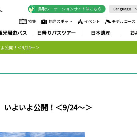
鳥取ワーケーションサイトはこちら
Language
English
特集
観光スポット
イベント
モデルコース
中文简体
観光周遊バス
日帰りバスツアー
日本遺産
お
中文繁體
한국어
よ公開！＜9/24～＞
Русский
ภาษาไทย
いよいよ公開！＜9/24～＞