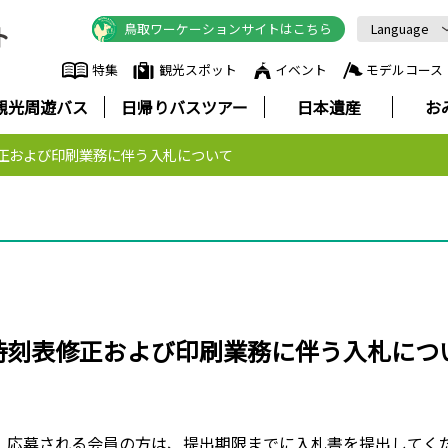
鳥取ワーケーションサイトはこちら
Language
English
特集
観光スポット
イベント
モデルコース
中文简体
観光周遊バス
日帰りバスツアー
日本遺産
お
中文繁體
한국어
正および印刷業務に伴う入札について
Русский
ภาษาไทย
時刻表修正および印刷業務に伴う入札につ
、応募される会員の方は、提出期限までに入札書を提出してく