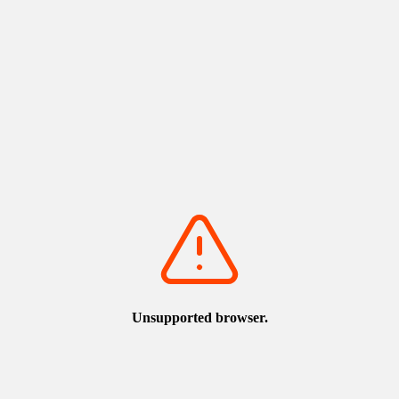
選擇類別
選擇區域
選擇與所在地點的距離
依
指
定
條
件
搜
尋
鄰近地區（岩美町）
清除搜尋條件
共有
5
筆資料
排序方式