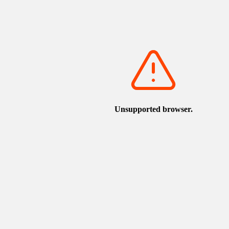
開啟Google地圖
這個景點附近的觀光設施
文台
torican.jp/zh-TW/spot/detail_1035.html